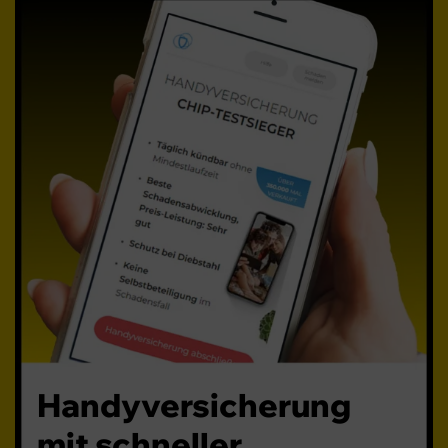
Infos
Handyversicherung
mit schneller