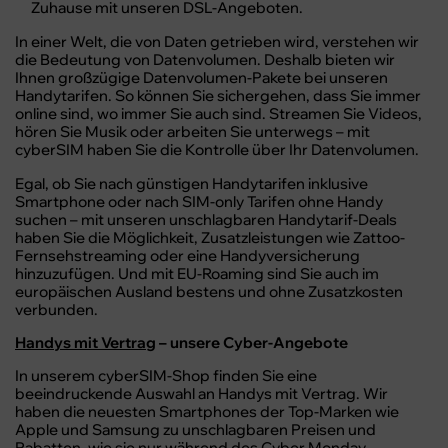
Zuhause mit unseren DSL-Angeboten.
In einer Welt, die von Daten getrieben wird, verstehen wir
die Bedeutung von Datenvolumen. Deshalb bieten wir
Ihnen großzügige Datenvolumen-Pakete bei unseren
Handytarifen. So können Sie sichergehen, dass Sie immer
online sind, wo immer Sie auch sind. Streamen Sie Videos,
hören Sie Musik oder arbeiten Sie unterwegs – mit
cyberSIM haben Sie die Kontrolle über Ihr Datenvolumen.
Egal, ob Sie nach günstigen Handytarifen inklusive
Smartphone oder nach SIM-only Tarifen ohne Handy
suchen – mit unseren unschlagbaren Handytarif-Deals
haben Sie die Möglichkeit, Zusatzleistungen wie Zattoo-
Fernsehstreaming oder eine Handyversicherung
hinzuzufügen. Und mit EU-Roaming sind Sie auch im
europäischen Ausland bestens und ohne Zusatzkosten
verbunden.
Handys mit Vertrag
– unsere Cyber-Angebote
In unserem cyberSIM-Shop finden Sie eine
beeindruckende Auswahl an Handys mit Vertrag. Wir
haben die neuesten Smartphones der Top-Marken wie
Apple und Samsung zu unschlagbaren Preisen und
Rabatten, wie sie nur während des Cyber Monday