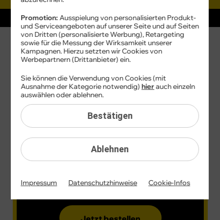
96
24
CYBER SALE
Promotion:
Ausspielung von personalisierten Produkt-
€
€
und Serviceangeboten auf unserer Seite und auf Seiten
sparen
spa
von Dritten (personalisierte Werbung), Retargeting
100
10
sowie für die Messung der Wirksamkeit unserer
16 GB
statt
50
MBit/s
sta
Kampagnen. Hierzu setzten wir Cookies von
3
3
Werbepartnern (Drittanbieter) ein.
X
X
10
10
14
,
99
€
Sie können die Verwendung von Cookies (mit
GB
GB
10
Ausnahme der Kategorie notwendig)
hier
auch einzeln
GRATIS
GR
99
auswählen oder ablehnen.
Bestätigen
€ mtl.
Ablehnen
Bereitstellungspreis 0,– €
statt
19,99 €
24 Monate
TIPP
Impressum
Datenschutzhinweise
Cookie-Infos
1 Monat
Jetzt bestellen