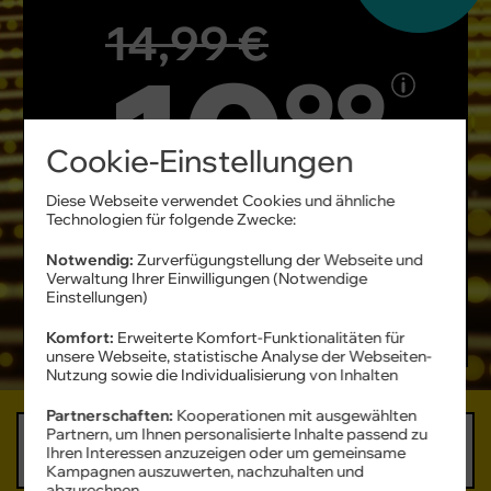
GB
14
,
99
€
GRATIS
10
99
Cookie-Einstellungen
€ mtl.
Diese Webseite verwendet Cookies und ähnliche
Technologien für folgende Zwecke:
Jetzt bestellen
Notwendig:
Zurverfügungstellung der Webseite und
Verwaltung Ihrer Einwilligungen (Notwendige
Einstellungen)
Produktinformationsblatt
Komfort:
Erweiterte Komfort-Funktionalitäten für
unsere Webseite, statistische Analyse der Webseiten-
Nutzung sowie die Individualisierung von Inhalten
Partnerschaften:
Kooperationen mit ausgewählten
6 GB
12 GB
16 GB
60 GB
Partnern, um Ihnen personalisierte Inhalte passend zu
Ihren Interessen anzuzeigen oder um gemeinsame
6,99 €
8,99 €
10,99 €
19,99 €
mtl.
mtl.
mtl.
mtl.
Kampagnen auszuwerten, nachzuhalten und
abzurechnen.