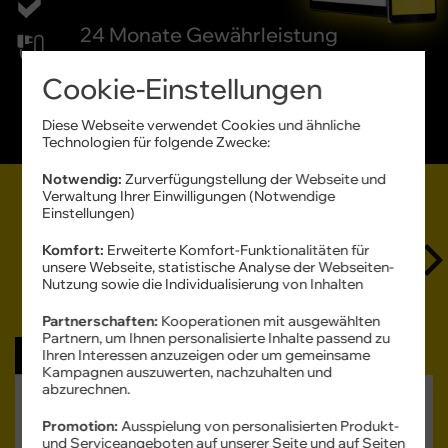
24 Monate
Gewährleistung
Cookie-Einstellungen
Professionell
aufbereitet
Diese Webseite verwendet Cookies und ähnliche
Geprüfte
Qualität
Technologien für folgende Zwecke:
Notwendig:
Zurverfügungstellung der Webseite und
Mit Zubehör aus
Verwaltung Ihrer Einwilligungen (Notwendige
Refurbished Geräte mit Vertrag
ursprünglichem Lieferumfang
Einstellungen)
Komfort:
Erweiterte Komfort-Funktionalitäten für
unsere Webseite, statistische Analyse der Webseiten-
Nutzung sowie die Individualisierung von Inhalten
Alle Filter
Partnerschaften:
Kooperationen mit ausgewählten
Partnern, um Ihnen personalisierte Inhalte passend zu
Bis zu 240 € sparen
Ihren Interessen anzuzeigen oder um gemeinsame
Kampagnen auszuwerten, nachzuhalten und
abzurechnen.
Apple
iPhone 17 Pro Max
Promotion:
Ausspielung von personalisierten Produkt-
(Refurbished)
und Serviceangeboten auf unserer Seite und auf Seiten