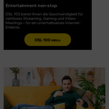
High
Entertainment non-stop
Unser
DSL 100 bietet Ihnen die Geschwindigkeit für
Haush
nahtloses Streaming, Gaming und Video-
arbeit
Meetings – für ein unterhaltsames Internet-
Verb
Erlebnis.
DSL 100
MBit/s