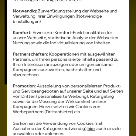
10
GB
Notwendig:
Zurverfügungstellung der Webseite und
Verwaltung Ihrer Einwilligungen (Notwendige
GRATIS
Einstellungen)
Komfort:
Erweiterte Komfort-Funktionalitäten für
DSL 100
MBit/s
unsere Webseite, statistische Analyse der Webseiten-
Nutzung sowie die Individualisierung von Inhalten
26
Partnerschaften:
Kooperationen mit ausgewählten
99
Partnern, um Ihnen personalisierte Inhalte passend zu
Ihren Interessen anzuzeigen oder um gemeinsame
Kampagnen auszuwerten, nachzuhalten und
abzurechnen.
€ mtl.
Promotion:
Ausspielung von personalisierten Produkt-
und Serviceangeboten auf unserer Seite und auf Seiten
von Dritten (personalisierte Werbung), Retargeting
Dauerhaft günstig
sowie für die Messung der Wirksamkeit unserer
Kampagnen. Hierzu setzten wir Cookies von
Werbepartnern (Drittanbieter) ein.
Auswählen
Sie können die Verwendung von Cookies (mit
Ausnahme der Kategorie notwendig)
hier
auch einzeln
auswählen oder ablehnen.