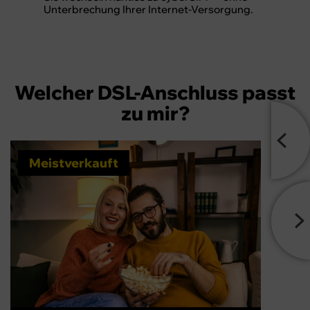
Unterbrechung Ihrer Internet-Versorgung.
Welcher DSL-Anschluss passt
zu mir?
DSL
DSL
Meistverkauft
100
250
MBit/s
MBit/s