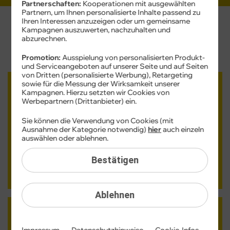
Partnerschaften:
Kooperationen mit ausgewählten
Partnern, um Ihnen personalisierte Inhalte passend zu
Ihren Interessen anzuzeigen oder um gemeinsame
Kampagnen auszuwerten, nachzuhalten und
Nutzen Sie die Tarife von
abzurechnen.
cyberSIM für Ihr Unternehmen
Promotion:
Ausspielung von personalisierten Produkt-
und Serviceangeboten auf unserer Seite und auf Seiten
von Dritten (personalisierte Werbung), Retargeting
sowie für die Messung der Wirksamkeit unserer
Bis zu
10 Verträge:
Kampagnen. Hierzu setzten wir Cookies von
Schnell und bequem online bestellen
Werbepartnern (Drittanbieter) ein.
Sie können die Verwendung von Cookies (mit
Ausnahme der Kategorie notwendig)
hier
auch einzeln
auswählen oder ablehnen.
Bestätigen
Zu den Tarifen
Ablehnen
11 Verträge
und mehr:
Einfach per Bestellformular abschließen