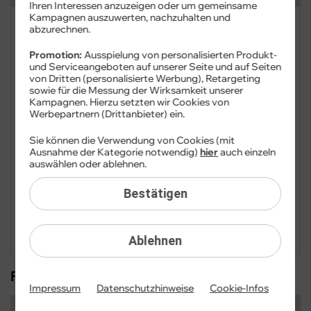
Ihren Interessen anzuzeigen oder um gemeinsame
Kampagnen auszuwerten, nachzuhalten und
FAQ: Am häufigsten gesucht
abzurechnen.
Promotion:
Ausspielung von personalisierten Produkt-
Festnetz
und Serviceangeboten auf unserer Seite und auf Seiten
von Dritten (personalisierte Werbung), Retargeting
sowie für die Messung der Wirksamkeit unserer
Festnetz-Geräte
Kampagnen. Hierzu setzten wir Cookies von
Werbepartnern (Drittanbieter) ein.
Kundendaten
Sie können die Verwendung von Cookies (mit
Ausnahme der Kategorie notwendig)
hier
auch einzeln
Mobilfunk
auswählen oder ablehnen.
Mobilfunk-Geräte
Bestätigen
Vertrag
Ablehnen
FAQ: Am häufigsten gesucht
Impressum
Datenschutzhinweise
Cookie-Infos
Mobilfunk-Data-Snack 2 GB