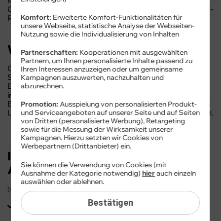
Mit cyberSIM gehen Sie kostengünstig auf Urlaubs- oder
Geschäftsreise. Denn bei fast all unseren Tarifen ist das EU-
Komfort:
Erweiterte Komfort-Funktionalitäten für
Roaming inklusive.
unsere Webseite, statistische Analyse der Webseiten-
Nutzung sowie die Individualisierung von Inhalten
Was bedeutet „Roaming“?
Partnerschaften:
Kooperationen mit ausgewählten
Partnern, um Ihnen personalisierte Inhalte passend zu
Ganz einfach: Roaming umfasst die Nutzung des
Ihren Interessen anzuzeigen oder um gemeinsame
Smartphone-Tarifs im ausländischen Mobilfunknetz. Die
Kampagnen auszuwerten, nachzuhalten und
EU-Roaming-Verordnung regelt dabei die Nutzung
abzurechnen.
innerhalb der EU-Mitgliedsstaaten und den Ländern des
Europäischen Wirtschaftsraums. In anderen europäischen
Promotion:
Ausspielung von personalisierten Produkt-
Ländern, wie z.B. der Schweiz, gilt die EU-Verordnung nicht.
und Serviceangeboten auf unserer Seite und auf Seiten
von Dritten (personalisierte Werbung), Retargeting
sowie für die Messung der Wirksamkeit unserer
Kampagnen. Hierzu setzten wir Cookies von
Werbepartnern (Drittanbieter) ein.
Ihre Vorteile beim EU-
Sie können die Verwendung von Cookies (mit
Auslandsaufenthalt
Ausnahme der Kategorie notwendig)
hier
auch einzeln
auswählen oder ablehnen.
(In der EU, Norwegen, Island und Liechtenstein)
Bestätigen
Sie telefonieren ohne Mehrkosten
(vom Aufenthaltsland nach Deutschland und innerhalb