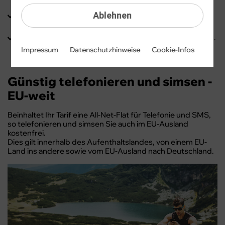
des Aufenthaltslandes).
Ablehnen
Sie zahlen keine Roaming-Gebühren für eingehende
Telefonate.
Sie surfen auch im EU-Ausland mit Ihrem Datenvolumen.
Impressum
Datenschutzhinweise
Cookie-Infos
Günstig telefonieren und simsen -
EU-weit
Beinhaltet Ihr Tarif eine All-Net-Flat für Telefonie und SMS,
so telefonieren und simsen Sie auch im EU-Ausland
kostenfrei.
Dies gilt innerhalb des Aufenthaltslandes, von einem EU-
Land ins andere sowie vom EU-Ausland nach Deutschland.