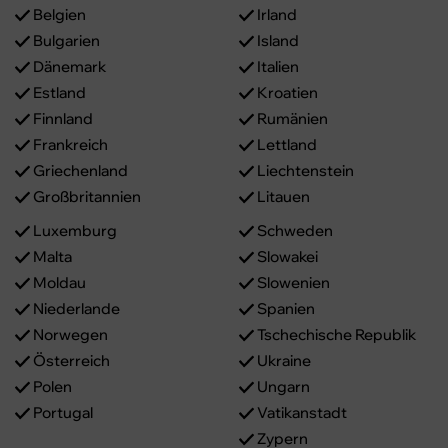
Belgien
Irland
Bulgarien
Island
Dänemark
Italien
Estland
Kroatien
Finnland
Rumänien
Frankreich
Lettland
Griechenland
Liechtenstein
Großbritannien
Litauen
Luxemburg
Schweden
Malta
Slowakei
Moldau
Slowenien
Niederlande
Spanien
Norwegen
Tschechische Republik
Österreich
Ukraine
Polen
Ungarn
Portugal
Vatikanstadt
Zypern