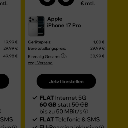
mtl.
€ mtl.
Apple
iPhone 17 Pro
19,99 €
Gerätepreis:
1,00 €
29,99 €
Bereitstellungspreis:
29,99 €
49,98 €
30,99 €
Einmalig Gesamt
:
zzgl. Versand
Jetzt bestellen
FLAT
Internet 5G
60 GB
statt
50 GB
bis zu
50 MBit/s
& SMS
FLAT
Telefonie & SMS
usive
EU-Roaming inklusive