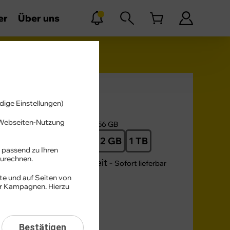
er
Über uns
Farbe -
Silber
dige Einstellungen)
Speicher -
r Webseiten-Nutzung
256 GB
256 GB
512 GB
1 TB
 passend zu Ihren
urechnen.
Verfügbarkeit -
Sofort lieferbar
te und auf Seiten von
er Kampagnen. Hierzu
em
Bestätigen