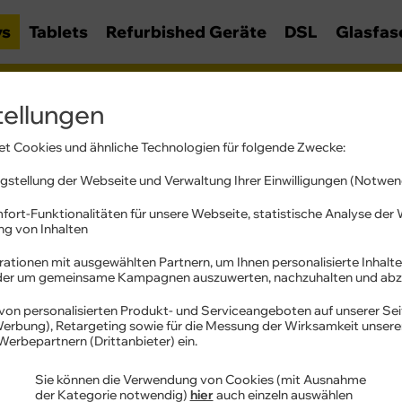
ys
Tablets
Refurbished Geräte
DSL
Glasfas
o
tellungen
t Cookies und ähnliche Technologien für folgende Zwecke:
Apple iPhone 17 Pro
stellung der Webseite und Verwaltung Ihrer Einwilligungen (Notwen
mit Vertrag
fort-Funktionalitäten für unsere Webseite, statistische Analyse de
ung von Inhalten
Unibody Design. Für einzigartige
Performance.
ationen mit ausgewählten Partnern, um Ihnen personalisierte Inhalte
oder um gemeinsame Kampagnen auszuwerten, nachzuhalten und abz
A19 Pro Chip. Dampfgekühlt.
tenblatt
Blitzschnell.
von personalisierten Produkt- und Serviceangeboten auf unserer Sei
 Werbung), Retargeting sowie für die Messung der Wirksamkeit unser
Das Ultimative Pro Kamera-Syst
4.5 - 35
W
Werbepartnern (Drittanbieter) ein.
USB PD
18MP Center Stage Frontkamera
Sie können die Verwendung von Cookies (mit Ausnahme
iOS 26. Neuer Look. Ganz schön
der Kategorie notwendig)
hier
auch einzeln auswählen