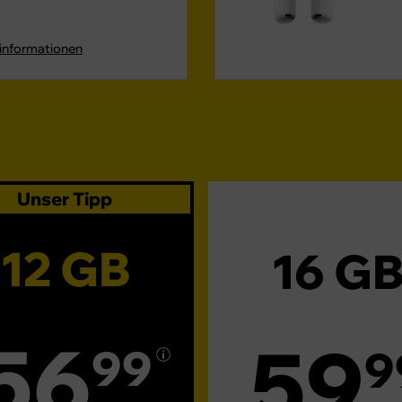
sinformationen
Unser Tipp
12 GB
16 G
56
59
99
9