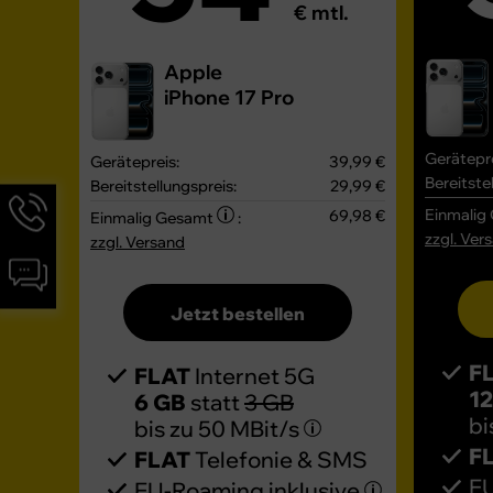
€ mtl.
Apple
iPhone 17 Pro
Gerätepre
Gerätepreis:
39,99 €
Bereitste
Bereitstellungspreis:
29,99 €
Hotline-
Einmalig
69,98 €
Einmalig Gesamt
:
Informationen
zzgl. Ver
zzgl. Versand
werden
Chat-
angezeigt
Informationen
Jetzt bestellen
werden
angezeigt
F
FLAT
Internet 5G
1
6 GB
statt
3 GB
bi
bis zu
50 MBit/s
F
FLAT
Telefonie & SMS
EU
EU-Roaming inklusive