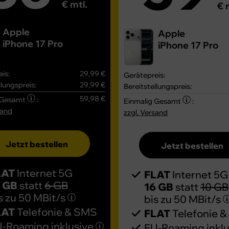
€ mtl.
€ 
Apple
Apple
iPhone 17 Pro
iPhone 17 Pro
is:
29,99 €
Gerätepreis:
llungspreis:
29,99 €
Bereitstellungspreis:
59,98 €
 Gesamt
:
Einmalig Gesamt
:
sand
zzgl. Versand
Jetzt bestellen
Jetzt bestellen
LAT
Internet 5G
FLAT
Internet 5G
2 GB
statt
6 GB
16 GB
statt
10 GB
s zu
50 MBit/s
bis zu
50 MBit/s
LAT
Telefonie & SMS
FLAT
Telefonie 
-Roaming inklusive
EU-Roaming inkl