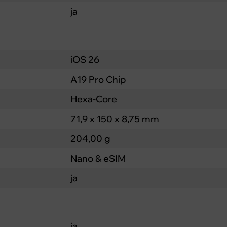
ja
iOS 26
A19 Pro Chip
Hexa-Core
71,9 x 150 x 8,75 mm
204,00 g
Nano & eSIM
ja
ja