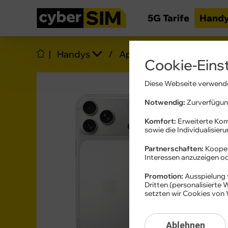
5G Tarife
Hand
|
Handys
/
Apple
/
iPhone 17 Pr
Cookie-Eins
Diese Webseite verwende
Notwendig:
Zurverfügung
Komfort:
Erweiterte Kom
sowie die Individualisier
Partnerschaften:
Kooper
Interessen anzuzeigen 
Produktda
Promotion:
Ausspielung 
Dritten (personalisierte
setzten wir Cookies von 
Ablehnen