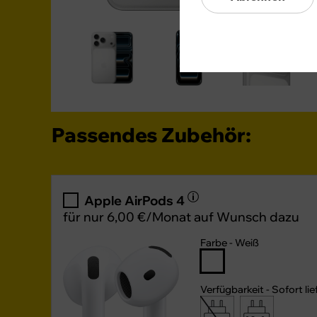
Passendes Zubehör:
Apple AirPods 4
für nur 6,00 €/Monat auf Wunsch dazu
Farbe -
Weiß
Verfügbarkeit -
Sofort lie