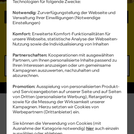
Technologien für folgende Zwecke:
Notwendig:
Zurverfügungstellung der Webseite und
Allnet Flats
Daten-Tarife
DSL & WLAN
Verwaltung Ihrer Einwilligungen (Notwendige
Einstellungen)
Handytarif Cyber-Angebot
Komfort:
Erweiterte Komfort-Funktionalitäten für
unsere Webseite, statistische Analyse der Webseiten-
jetzt sichern!
Nutzung sowie die Individualisierung von Inhalten
Partnerschaften:
Kooperationen mit ausgewählten
Partnern, um Ihnen personalisierte Inhalte passend zu
6 GB
12 GB
16 GB
60 GB
Ihren Interessen anzuzeigen oder um gemeinsame
6,99 €
8,99 €
10,99 €
19,99 €
Kampagnen auszuwerten, nachzuhalten und
mtl.
mtl.
mtl.
mtl.
abzurechnen.
96
24
Promotion:
Ausspielung von personalisierten Produkt-
CYBER SALE
€
€
und Serviceangeboten auf unserer Seite und auf Seiten
sparen
spa
von Dritten (personalisierte Werbung), Retargeting
100
10
sowie für die Messung der Wirksamkeit unserer
16 GB
statt
50
MBit/s
sta
Kampagnen. Hierzu setzten wir Cookies von
3
3
Werbepartnern (Drittanbieter) ein.
X
X
10
10
Sie können die Verwendung von Cookies (mit
14
,
99
€
GB
GB
Ausnahme der Kategorie notwendig)
hier
auch einzeln
GRATIS
GR
auswählen oder ablehnen.