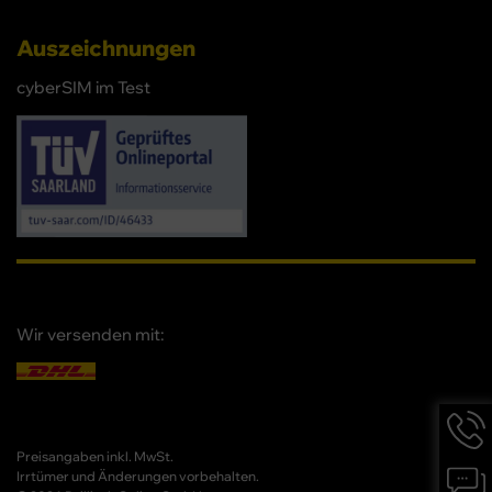
Auszeichnungen
cyberSIM im Test
Wir versenden mit:
Hotlin
Infor
werd
Preisangaben inkl. MwSt.
Chat-
angez
Irrtümer und Änderungen vorbehalten.