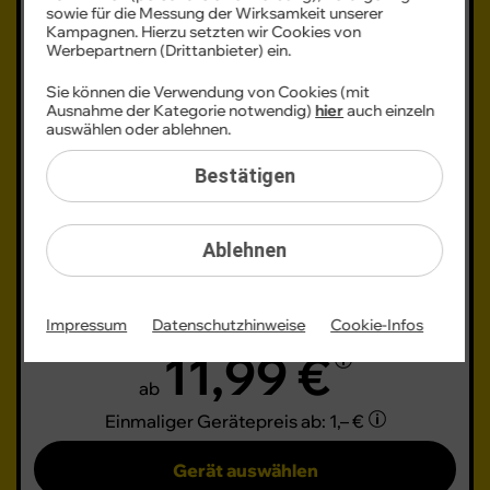
Galaxy Tab A11 LTE
sowie für die Messung der Wirksamkeit unserer
Kampagnen. Hierzu setzten wir Cookies von
Werbepartnern (Drittanbieter) ein.
Sie können die Verwendung von Cookies (mit
Ausnahme der Kategorie notwendig)
hier
auch einzeln
auswählen oder ablehnen.
Bestätigen
Ablehnen
Produktdatenblatt
Impressum
Datenschutzhinweise
Cookie-Infos
Monatlicher Tarifpreis
11,99 €
ab
Einmaliger Gerätepreis
ab: 1,– €
Gerät auswählen