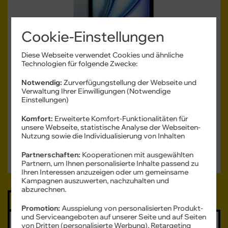
Cookie-Einstellungen
Diese Webseite verwendet Cookies und ähnliche
Produktdatenblatt
Technologien für folgende Zwecke:
Notwendig:
Zurverfügungstellung der Webseite und
Monatlicher Tarifpreis
Verwaltung Ihrer Einwilligungen (Notwendige
36,99 €
Einstellungen)
ab
Komfort:
Erweiterte Komfort-Funktionalitäten für
Einmaliger Gerätepreis
ab: 1,– €
unsere Webseite, statistische Analyse der Webseiten-
Nutzung sowie die Individualisierung von Inhalten
Gerät auswählen
Partnerschaften:
Kooperationen mit ausgewählten
Partnern, um Ihnen personalisierte Inhalte passend zu
Ihren Interessen anzuzeigen oder um gemeinsame
Kampagnen auszuwerten, nachzuhalten und
abzurechnen.
Tipp
Promotion:
Ausspielung von personalisierten Produkt-
und Serviceangeboten auf unserer Seite und auf Seiten
Samsung
von Dritten (personalisierte Werbung), Retargeting