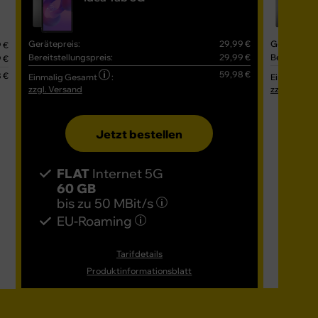
Gerätepreis:
29,99 €
Gerätepreis
 €
Bereitstellungspreis:
29,99 €
Bereitstell
 €
59,98 €
 €
Einmalig Gesamt
:
Einmalig G
zzgl. Versand
zzgl. Versa
Jetzt bestellen
FLAT
Internet 5G
FL
60 GB
80
bis zu
50 MBit/s
bis
EU-Roaming
EU
Tarifdetails
Produktinformationsblatt