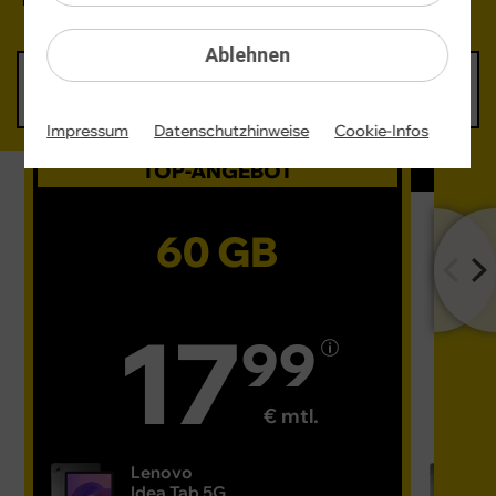
Ablehnen
10 GB
30 GB
60 GB
80 GB
9,99 €
12,99 €
17,99 €
24,99 €
mtl.
mtl.
mtl.
mtl.
Impressum
Datenschutzhinweise
Cookie-Infos
TOP-ANGEBOT
60 GB
17
99
€ mtl.
Lenovo
Idea Tab 5G