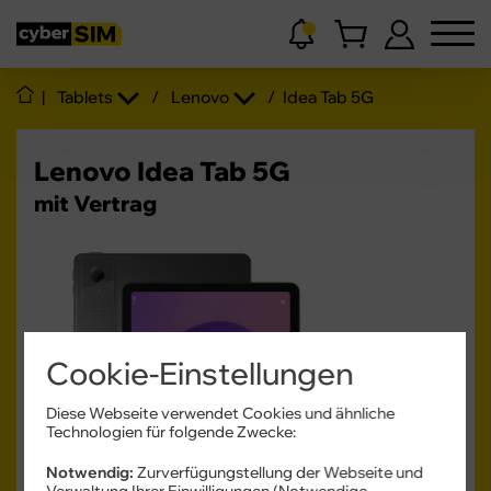
|
Tablets
/
Lenovo
/
Idea Tab 5G
Lenovo Idea Tab 5G
mit Vertrag
Cookie-Einstellungen
Produktdatenblatt
Diese Webseite verwendet Cookies und ähnliche
Technologien für folgende Zwecke:
10 - 20
W
USB PD
Notwendig:
Zurverfügungstellung der Webseite und
Verwaltung Ihrer Einwilligungen (Notwendige