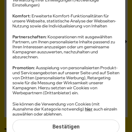
Einstellungen)
Komfort:
Erweiterte Komfort-Funktionalitäten für
unsere Webseite, statistische Analyse der Webseiten-
Produkt- und Sicherheitsinformationen
Nutzung sowie die Individualisierung von Inhalten
Partnerschaften:
Kooperationen mit ausgewählten
Partnern, um Ihnen personalisierte Inhalte passend zu
Ihren Interessen anzuzeigen oder um gemeinsame
Kampagnen auszuwerten, nachzuhalten und
abzurechnen.
Farbe -
Lunar Grey
Promotion:
Ausspielung von personalisierten Produkt-
und Serviceangeboten auf unserer Seite und auf Seiten
von Dritten (personalisierte Werbung), Retargeting
Speicher -
128 GB
sowie für die Messung der Wirksamkeit unserer
Kampagnen. Hierzu setzten wir Cookies von
128 GB
Werbepartnern (Drittanbieter) ein.
Verfügbarkeit -
Sofort lieferbar
Sie können die Verwendung von Cookies (mit
Auf Wunsch Handyversicherung ab 3,99 €
Ausnahme der Kategorie notwendig)
hier
auch einzeln
auswählen oder ablehnen.
Bestätigen
Tarif auswählen: