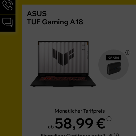
Hotline-
Informationen
ASUS
werden
Chat-
TUF Gaming A18
angezeigt
Informationen
werden
angezeigt
GRATIS
Monatlicher Tarifpreis
58,99 €
ab
Einmaliger Gerätepreis
ab: 1,– €