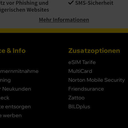
e & Info
Zusatzoptionen
eSIM Tarife
mernmitnahme
MultiCard
ming
Norton Mobile Security
ür Neukunden
Friendsurance
heck
Zattoo
te entsorgen
BILDplus
e werben