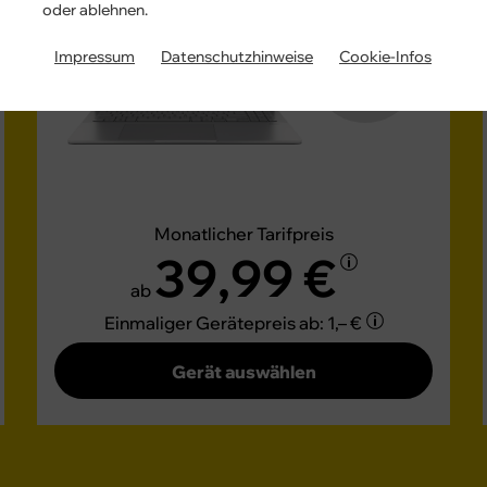
oder ablehnen.
GRATIS
Impressum
Datenschutzhinweise
Cookie-Infos
Monatlicher Tarifpreis
39,99 €
ab
Einmaliger Gerätepreis
ab: 1,– €
Gerät auswählen