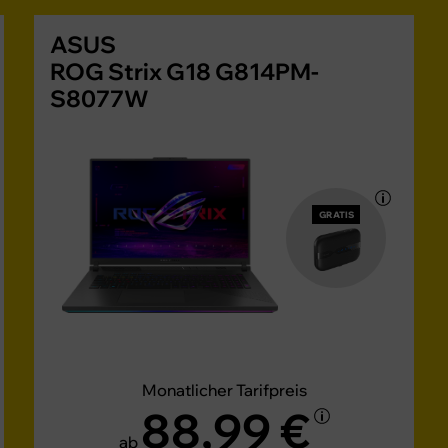
ASUS
ROG Strix G18 G814PM-
S8077W
GRATIS
Monatlicher Tarifpreis
88,99 €
ab