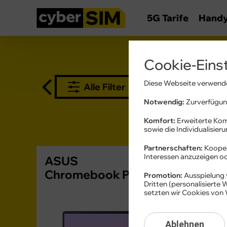
5G Tarife
Hand
ASU
Cookie-Eins
Diese Webseite verwende
Alle Filter
Notwendig:
Zurverfügung
Komfort:
Erweiterte Kom
sowie die Individualisier
Partnerschaften:
Kooper
Interessen anzuzeigen 
ASUS
Chromebook Plus CX15
Promotion:
Ausspielung 
Dritten (personalisierte
setzten wir Cookies von 
Ablehnen