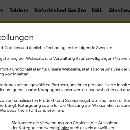
ys
Tablets
Refurbished Geräte
DSL
Glasfas
S Tablets & Notebooks mit Ver
tellungen
t Cookies und ähnliche Technologien für folgende Zwecke:
D-Link
stellung der Webseite und Verwaltung Ihrer Einwilligungen (Notwen
fort-Funktionalitäten für unsere Webseite, statistische Analyse de
ung von Inhalten
ationen mit ausgewählten Partnern, um Ihnen personalisierte Inhalte
oder um gemeinsame Kampagnen auszuwerten, nachzuhalten und abz
ASUS
Vivobook S 16 S3607QA-
von personalisierten Produkt- und Serviceangeboten auf unserer Sei
 Werbung), Retargeting sowie für die Messung der Wirksamkeit unser
SH050W
Werbepartnern (Drittanbieter) ein.
Sie können die Verwendung von Cookies (mit Ausnahme
der Kategorie notwendig)
hier
auch einzeln auswählen