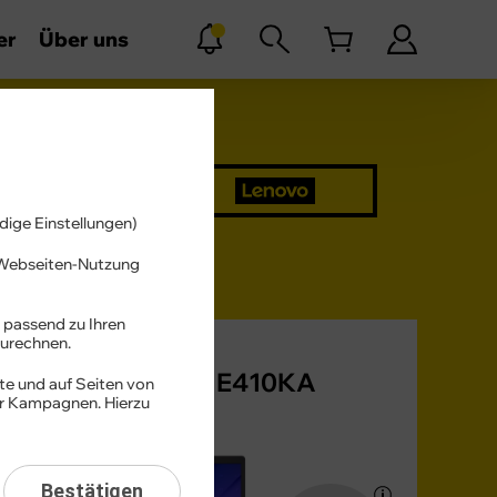
er
Über uns
trag
dige Einstellungen)
r Webseiten-Nutzung
 passend zu Ihren
urechnen.
ASUS
VivoBook Go 14 E410KA
te und auf Seiten von
er Kampagnen. Hierzu
Bestätigen