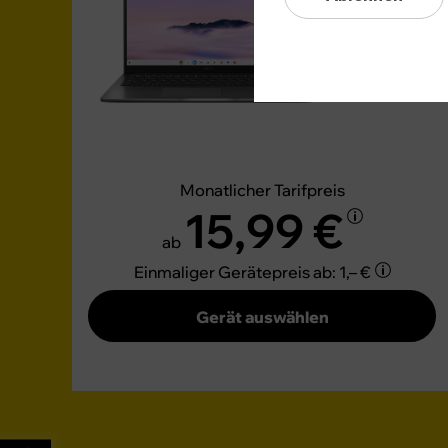
GRATIS
Monatlicher Tarifpreis
15,99 €
ab
Einmaliger Gerätepreis
ab: 1,– €
Gerät auswählen