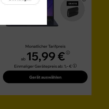
GRATIS
Monatlicher Tarifpreis
15,99 €
ab
Einmaliger Gerätepreis
ab: 1,– €
Gerät auswählen