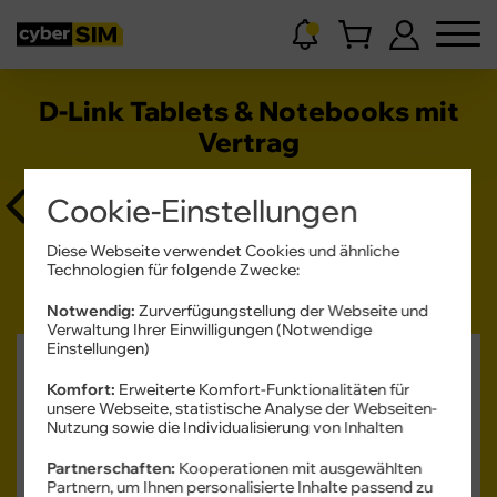
D-Link Tablets & Notebooks mit
Vertrag
Cookie-Einstellungen
D-Link
Diese Webseite verwendet Cookies und ähnliche
Alle Filter
Technologien für folgende Zwecke:
Notwendig:
Zurverfügungstellung der Webseite und
Verwaltung Ihrer Einwilligungen (Notwendige
Einstellungen)
D-Link
Mobile Router DWR-932
Komfort:
Erweiterte Komfort-Funktionalitäten für
unsere Webseite, statistische Analyse der Webseiten-
Nutzung sowie die Individualisierung von Inhalten
Partnerschaften:
Kooperationen mit ausgewählten
Partnern, um Ihnen personalisierte Inhalte passend zu