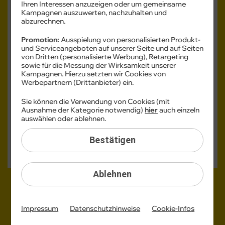
Ihren Interessen anzuzeigen oder um gemeinsame
Kampagnen auszuwerten, nachzuhalten und
abzurechnen.
Promotion:
Ausspielung von personalisierten Produkt-
und Serviceangeboten auf unserer Seite und auf Seiten
von Dritten (personalisierte Werbung), Retargeting
sowie für die Messung der Wirksamkeit unserer
Kampagnen. Hierzu setzten wir Cookies von
Monatlicher Tarifpreis
Werbepartnern (Drittanbieter) ein.
6,99 €
Sie können die Verwendung von Cookies (mit
ab
Ausnahme der Kategorie notwendig)
hier
auch einzeln
auswählen oder ablehnen.
Einmaliger Gerätepreis
ab: 1,– €
Bestätigen
Gerät auswählen
Ablehnen
Overnight-Lieferung:
Impressum
Datenschutzhinweise
Cookie-Infos
Heute bestellt,