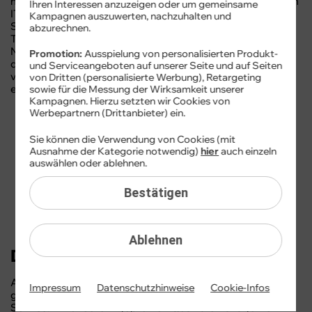
nach dem aktuellen Stand der Technik in Anlehnung an den
Ihren Interessen anzuzeigen oder um gemeinsame
IT-Grundschutz des deutschen Bundesamtes für
Kampagnen auszuwerten, nachzuhalten und
Sicherheit in der Informationstechnik (BSI). Es steht für
abzurechnen.
Transparenz, Datenschutz, Rechtskonformität und
Nutzerfreundlichkeit. Ferner unterstreicht das Zertifikat,
Promotion:
Ausspielung von personalisierten Produkt-
dass der Betreiber alle gesetzlichen Anforderungen
und Serviceangeboten auf unserer Seite und auf Seiten
vollumfänglich erfüllt. Unser TÜV Zertifikat können Sie mit
von Dritten (personalisierte Werbung), Retargeting
einem
Klick
einsehen.
sowie für die Messung der Wirksamkeit unserer
Kampagnen. Hierzu setzten wir Cookies von
Werbepartnern (Drittanbieter) ein.
Sie können die Verwendung von Cookies (mit
Ausnahme der Kategorie notwendig)
hier
auch einzeln
auswählen oder ablehnen.
Bestätigen
Ablehnen
DIN Zertifizierung
Auf den Service kommt es an: cyberSIM bietet nicht nur
Impressum
Datenschutzhinweise
Cookie-Infos
günstige Tarife, sondern auch einen ISO-zertifizierten
Service. Mit unserem geprüften Qualitätsmanagement