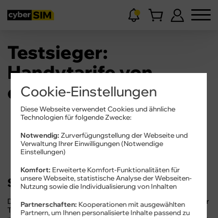
Testsieger:
Handytarife von
cyberSIM
Cookie-Einstellungen
Diese Webseite verwendet Cookies und ähnliche
Technologien für folgende Zwecke:
Notwendig:
Zurverfügungstellung der Webseite und
Verwaltung Ihrer Einwilligungen (Notwendige
Einstellungen)
Komfort:
Erweiterte Komfort-Funktionalitäten für
unsere Webseite, statistische Analyse der Webseiten-
Sicher ist sicher!
Nutzung sowie die Individualisierung von Inhalten
Die Zertifizierung „TÜV geprüftes Onlineportal“ vergibt der
Partnerschaften:
Kooperationen mit ausgewählten
TÜV Saarland auf Basis der Grundsätze zur IT-Sicherheit
Partnern, um Ihnen personalisierte Inhalte passend zu