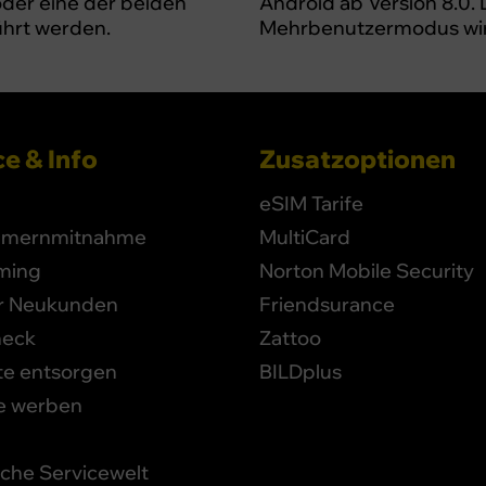
oder eine der beiden
Android ab Version 8.0. 
hrt werden.
Mehrbenutzermodus wird
e & Info
Zusatzoptionen
eSIM Tarife
mernmitnahme
MultiCard
ming
Norton Mobile Security
ür Neukunden
Friendsurance
heck
Zattoo
te entsorgen
BILDplus
e werben
iche Servicewelt