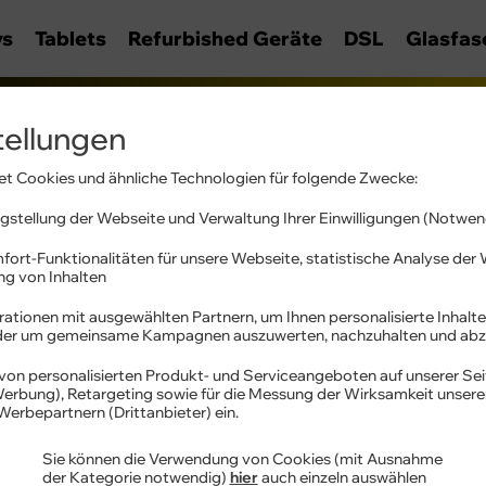
ys
Tablets
Refurbished Geräte
DSL
Glasfas
tellungen
t Cookies und ähnliche Technologien für folgende Zwecke:
ty
stellung der Webseite und Verwaltung Ihrer Einwilligungen (Notwen
fort-Funktionalitäten für unsere Webseite, statistische Analyse de
utz vor Online-Bedrohunge
ung von Inhalten
 Ihre Online-Privatsphäre
ationen mit ausgewählten Partnern, um Ihnen personalisierte Inhalte
oder um gemeinsame Kampagnen auszuwerten, nachzuhalten und abz
von personalisierten Produkt- und Serviceangeboten auf unserer Sei
 Werbung), Retargeting sowie für die Messung der Wirksamkeit unser
Werbepartnern (Drittanbieter) ein.
Sie können die Verwendung von Cookies (mit Ausnahme
Ihre Mobilfunkgeräte en
der Kategorie notwendig)
hier
auch einzeln auswählen