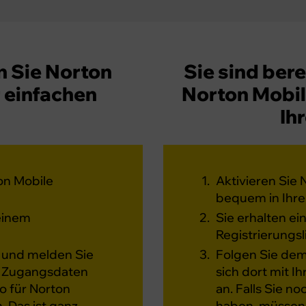
n Sie Norton
Sie sind ber
r einfachen
Norton Mobile
Ih
on Mobile
Aktivieren Sie 
bequem in Ihre
 einem
Sie erhalten e
Registrierungsl
l und melden Sie
Folgen Sie dem
nt Zugangsdaten
sich dort mit 
to für Norton
an. Falls Sie n
. Das ist ganz
haben, müssen S