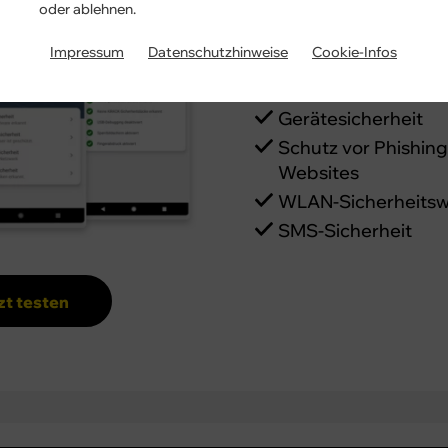
Daten, die gefährdet sei
oder ablehnen.
App stellt leistungsstar
Impressum
Datenschutzhinweise
Cookie-Infos
die Ihnen helfen, Ihr Ge
Cyberbedrohungen und 
Gerätesicherheit
Schutz vor Phishin
Websites
WLAN-Sicherheits
SMS-Sicherheit
zt testen