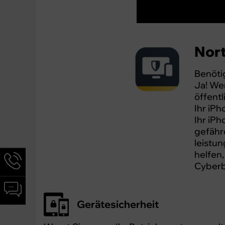
Nort
Benöti
Ja! We
öffent
Ihr iP
Ihr iP
gefährd
leistun
helfen,
Hotline-
Cyberb
Informationen
werden
Chat-
angezeigt
Informationen
Gerätesicherheit
werden
angezeigt