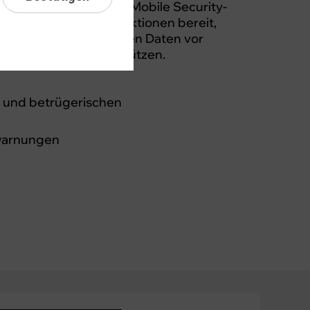
n könnten. Die Norton Mobile Security-
ke, effektive Schutzfunktionen bereit,
rät und Ihre persönlichen Daten vor
Online-Betrug zu schützen.
g und betrügerischen
warnungen