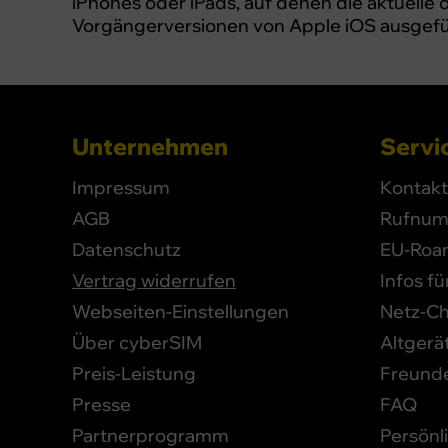
iPhones oder iPads, auf denen die aktuelle 
Vorgängerversionen von Apple iOS ausgefü
Unternehmen
Servic
Impressum
Kontakt
AGB
Rufnum
Datenschutz
EU-Roa
Vertrag widerrufen
Infos f
Webseiten-Einstellungen
Netz-C
Über cyberSIM
Altgerä
Preis-Leistung
Freund
Presse
FAQ
Partnerprogramm
Persönl