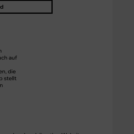
id
n
uch auf
en, die
 stellt
en