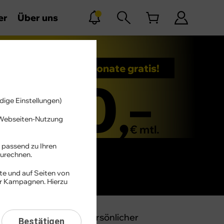
er
Über uns
3 Monate gratis!
0
–
,
dige Einstellungen)
r Webseiten-Nutzung
n
€ mtl.
 passend zu Ihren
ab dem 4. Monat 2,99 €
urechnen.
te und auf Seiten von
er Kampagnen. Hierzu
thalten eine Menge persönlicher
Bestätigen