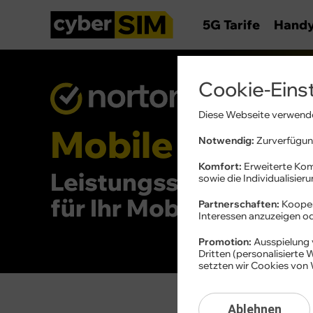
5G Tarife
Hand
Cookie-Eins
Diese Webseite verwende
Mobile Securi
Notwendig:
Zurverfügung
Komfort:
Erweiterte Kom
Leistungsstarker Sch
sowie die Individualisier
für Ihr Mobilgerät und
Partnerschaften:
Kooper
Interessen anzuzeigen 
Promotion:
Ausspielung 
Dritten (personalisierte
setzten wir Cookies von 
Ablehnen