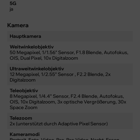
5G
ja
Kamera
Hauptkamera
Weitwinkelobjektiv
50 Megapixel, 1/1.56“ Sensor, F1.8 Blende, Autofokus,
OIS, Dual Pixel, 10x Digitalzoom
Ultraweitwinkelobjektiv
12 Megapixel, 1/2.55“ Sensor , F2.2 Blende, 2x
Digitalzoom
Teleobjektiv
8 Megapixel, 1/4.4“ Sensor, F2.4 Blende, Autofokus,
OIS, 10x Digitalzoom, 3x optische Vergrößerung, 30x
Space Zoom
Telezoom
2x (unterstützt durch Adaptive Pixel Sensor)
Kameramodi
Portrait, Foto, Video, Pro, Pro-Video, Nacht, Essen,