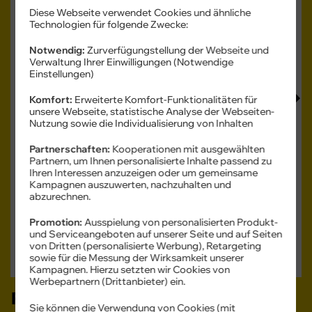
Diese Webseite verwendet Cookies und ähnliche
Technologien für folgende Zwecke:
Notwendig:
Zurverfügungstellung der Webseite und
Produkt- und Sicherheitsinformationen
Verwaltung Ihrer Einwilligungen (Notwendige
Einstellungen)
Komfort:
Erweiterte Komfort-Funktionalitäten für
unsere Webseite, statistische Analyse der Webseiten-
Nutzung sowie die Individualisierung von Inhalten
Farbe -
Navy
Partnerschaften:
Kooperationen mit ausgewählten
Partnern, um Ihnen personalisierte Inhalte passend zu
Ihren Interessen anzuzeigen oder um gemeinsame
Kampagnen auszuwerten, nachzuhalten und
Speicher -
128 GB
abzurechnen.
128 GB
Promotion:
Ausspielung von personalisierten Produkt-
und Serviceangeboten auf unserer Seite und auf Seiten
Verfügbarkeit -
Sofort lieferbar
von Dritten (personalisierte Werbung), Retargeting
Auf Wunsch Handyversicherung ab 3,99 €
sowie für die Messung der Wirksamkeit unserer
Kampagnen. Hierzu setzten wir Cookies von
Werbepartnern (Drittanbieter) ein.
Passendes Zubehör:
Sie können die Verwendung von Cookies (mit