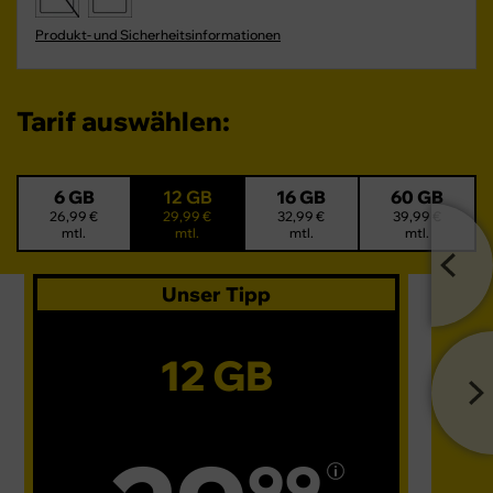
Produkt- und Sicherheitsinformationen
Tarif auswählen:
6 GB
12 GB
16 GB
60 GB
26,99 €
29,99 €
32,99 €
39,99 €
mtl.
mtl.
mtl.
mtl.
Unser Tipp
12 GB
99