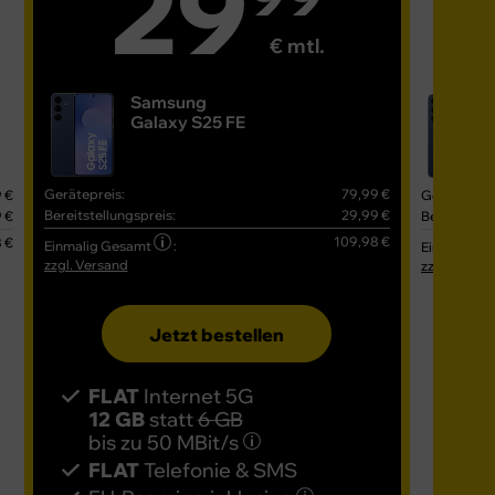
29
€ mtl.
Samsung
Galaxy S25 FE
Gerätepreis:
79,99 €
 €
Gerätepreis
Bereitstellungspreis:
29,99 €
 €
Bereitstell
109,98 €
 €
Einmalig Gesamt
:
Einmalig G
zzgl. Versand
zzgl. Versa
Jetzt bestellen
FLAT
Internet 5G
FL
12 GB
statt
6 GB
16
bis zu
50 MBit/s
bis
FLAT
Telefonie & SMS
FL