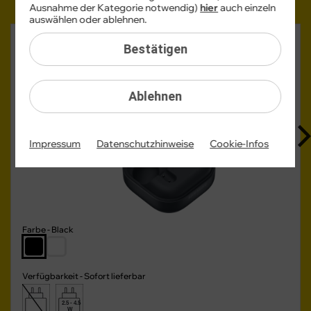
Ausnahme der Kategorie notwendig)
hier
auch einzeln
auswählen oder ablehnen.
Samsung Galaxy Buds4
Bestätigen
für nur 5,00 €/Monat auf Wunsch dazu (UVP 179 €)
Ablehnen
Impressum
Datenschutzhinweise
Cookie-Infos
Farbe -
Black
Verfügbarkeit -
Sofort lieferbar
2.5 - 4.5
W