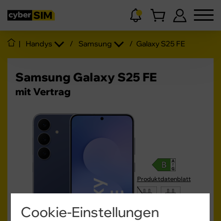
|
Handys
/
Samsung
/
Galaxy S25 FE
Samsung Galaxy S25 FE
mit Vertrag
Produktdatenblatt
10 - 45
W
Cookie-Einstellungen
USB PD