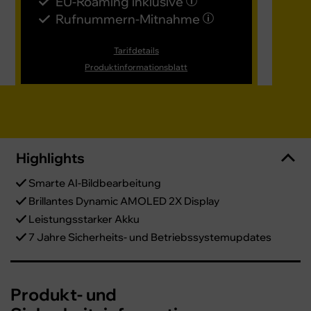
EU-Roaming inklusive
EU
Rufnummern-​Mitnahme
Ru
Tarifdetails
Produktinformationsblatt
Highlights
Smarte AI-Bildbearbeitung
Brillantes Dynamic AMOLED 2X Display
Leistungsstarker Akku
7 Jahre Sicherheits- und Betriebssystemupdates
Produkt- und