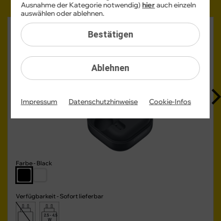
Ausnahme der Kategorie notwendig)
hier
auch einzeln
auswählen oder ablehnen.
Samsung Galaxy Buds4
Bestätigen
für nur 5,00 €/Monat auf Wunsch dazu (UVP 179 €)
Ablehnen
Impressum
Datenschutzhinweise
Cookie-Infos
Farbe -
Black
Verfügbarkeit -
Sofort lieferbar
2.5 - 4.5
W