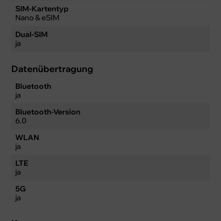
SIM-Kartentyp
Nano & eSIM
Dual-SIM
ja
Datenübertragung
Bluetooth
ja
Bluetooth-Version
6.0
WLAN
ja
LTE
ja
5G
ja