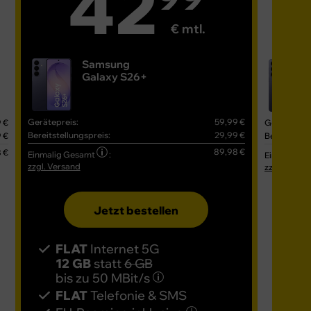
42
€ mtl.
Samsung
Galaxy S26+
Gerätepreis:
59,99 €
 €
Gerätepreis
Bereitstellungspreis:
29,99 €
 €
Bereitstell
89,98 €
 €
Einmalig Gesamt
:
Einmalig G
zzgl. Versand
zzgl. Versa
Jetzt bestellen
FLAT
Internet 5G
FL
12 GB
statt
6 GB
16
bis zu
50 MBit/s
bis
FLAT
Telefonie & SMS
FL