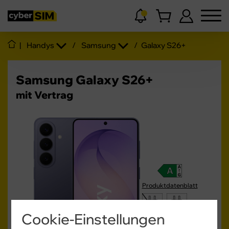
|
Handys
/
Samsung
/
Galaxy S26+
Samsung Galaxy S26+
mit Vertrag
Produktdatenblatt
10 - 45
W
Cookie-Einstellungen
USB PD