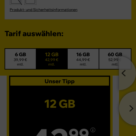
Produkt- und Sicherheitsinformationen
Tarif auswählen:
6 GB
12 GB
16 GB
60 GB
39,99 €
42,99 €
44,99 €
52,99 €
mtl.
mtl.
mtl.
mtl.
Unser Tipp
12 GB
99