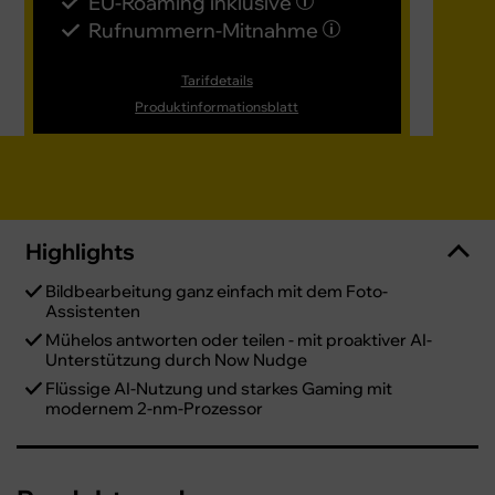
EU-Roaming inklusive
EU
Rufnummern-​Mitnahme
Ru
Tarifdetails
Produktinformationsblatt
Highlights
Bildbearbeitung ganz einfach mit dem Foto-
Assistenten
Mühelos antworten oder teilen - mit proaktiver AI-
Unterstützung durch Now Nudge
Flüssige AI-Nutzung und starkes Gaming mit
modernem 2-nm-Prozessor