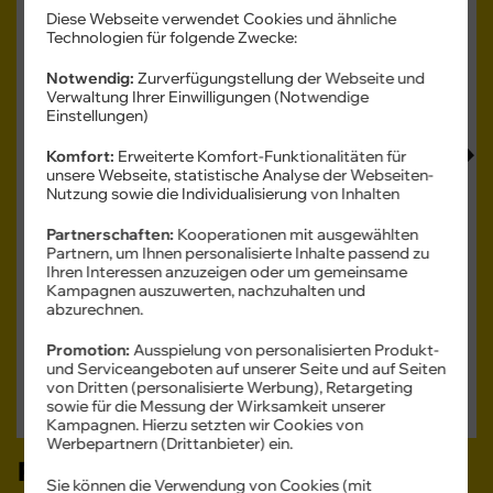
Diese Webseite verwendet Cookies und ähnliche
Technologien für folgende Zwecke:
Notwendig:
Zurverfügungstellung der Webseite und
Produkt- und Sicherheitsinformationen
Verwaltung Ihrer Einwilligungen (Notwendige
Einstellungen)
Komfort:
Erweiterte Komfort-Funktionalitäten für
unsere Webseite, statistische Analyse der Webseiten-
Nutzung sowie die Individualisierung von Inhalten
Farbe -
Partnerschaften:
Kooperationen mit ausgewählten
Cobalt Violet
Partnern, um Ihnen personalisierte Inhalte passend zu
Ihren Interessen anzuzeigen oder um gemeinsame
Kampagnen auszuwerten, nachzuhalten und
Speicher -
512 GB
abzurechnen.
512 GB
Promotion:
Ausspielung von personalisierten Produkt-
und Serviceangeboten auf unserer Seite und auf Seiten
Verfügbarkeit -
Sofort lieferbar
von Dritten (personalisierte Werbung), Retargeting
Auf Wunsch Handyversicherung ab 3,99 €
sowie für die Messung der Wirksamkeit unserer
Kampagnen. Hierzu setzten wir Cookies von
Werbepartnern (Drittanbieter) ein.
Passendes Zubehör:
Sie können die Verwendung von Cookies (mit