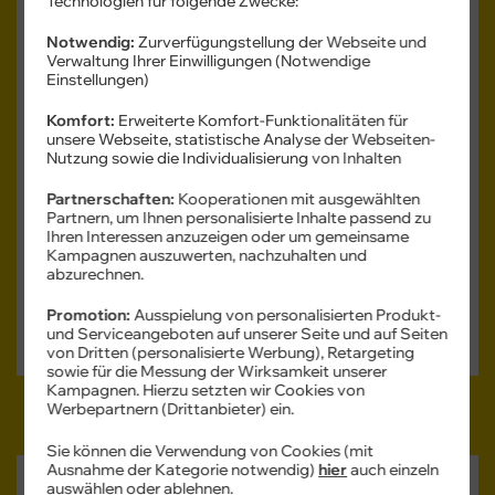
Technologien für folgende Zwecke:
Notwendig:
Zurverfügungstellung der Webseite und
Verwaltung Ihrer Einwilligungen (Notwendige
Einstellungen)
Komfort:
Erweiterte Komfort-Funktionalitäten für
Produktdatenblatt
unsere Webseite, statistische Analyse der Webseiten-
Nutzung sowie die Individualisierung von Inhalten
Monatlicher Tarifpreis
Partnerschaften:
Kooperationen mit ausgewählten
26,99 €
Partnern, um Ihnen personalisierte Inhalte passend zu
Ihren Interessen anzuzeigen oder um gemeinsame
ab
Kampagnen auszuwerten, nachzuhalten und
Einmaliger Gerätepreis
ab: 1,– €
abzurechnen.
Promotion:
Ausspielung von personalisierten Produkt-
Gerät auswählen
und Serviceangeboten auf unserer Seite und auf Seiten
von Dritten (personalisierte Werbung), Retargeting
sowie für die Messung der Wirksamkeit unserer
Kampagnen. Hierzu setzten wir Cookies von
Werbepartnern (Drittanbieter) ein.
Sie können die Verwendung von Cookies (mit
Ausnahme der Kategorie notwendig)
hier
auch einzeln
Xiaomi
auswählen oder ablehnen.