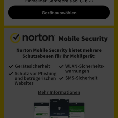
Einmaliger Gerätepreis
ab: 1,– €
Gerät auswählen