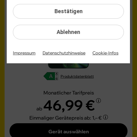
17 Ultra
Bestätigen
Ablehnen
Impressum
Datenschutzhinweise
Cookie-Infos
Produktdatenblatt
Monatlicher Tarifpreis
46,99 €
ab
Einmaliger Gerätepreis
ab: 1,– €
Gerät auswählen