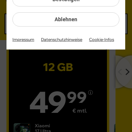
Ablehnen
6 GB
12 GB
16 GB
60 GB
46,99 €
49,99 €
52,99 €
59,99 €
mtl.
mtl.
mtl.
mtl.
Impressum
Datenschutzhinweise
Cookie-Infos
Unser Tipp
12 GB
49
99
€ mtl.
Xiaomi
17 Ultra