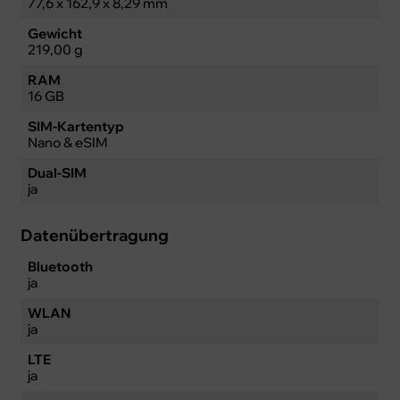
77,6 x 162,9 x 8,29 mm
Gewicht
219,00 g
RAM
16 GB
SIM-Kartentyp
Nano & eSIM
Dual-SIM
ja
Datenübertragung
Bluetooth
ja
WLAN
ja
LTE
ja