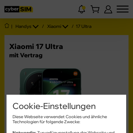
|
Handys
/
Xiaomi
/
17 Ultra
Xiaomi 17 Ultra
mit Vertrag
Cookie-Einstellungen
Produktdatenblatt
Diese Webseite verwendet Cookies und ähnliche
10 - 90
Technologien für folgende Zwecke:
W
USB PD
Notwendig:
Zurverfügungstellung der Webseite und