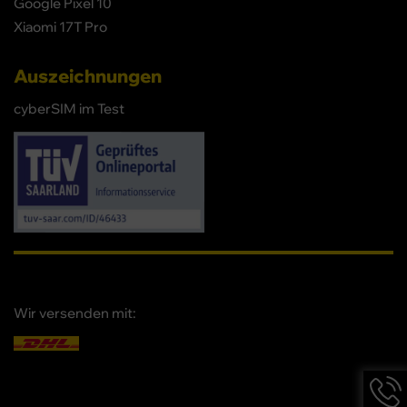
Google Pixel 10
Xiaomi 17T Pro
Auszeichnungen
cyberSIM im Test
Wir versenden mit:
Hotlin
Infor