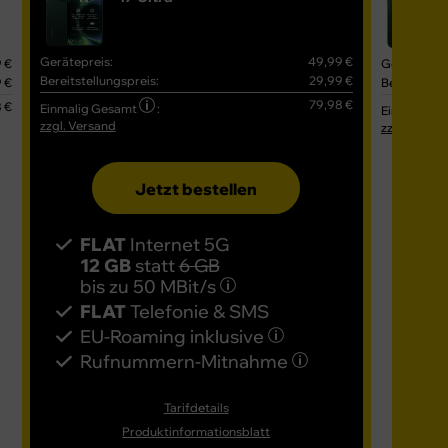
Gerätepreis:
49,99 €
 €
Gerätepreis
Bereitstellungspreis:
29,99 €
 €
Bereitstell
79,98 €
 €
Einmalig Gesamt
:
Einmalig G
zzgl. Versand
zzgl. Versa
Jetzt bestellen
FLAT
Internet 5G
FL
12 GB
statt
6 GB
16
bis zu
50 MBit/s
bis
FLAT
Telefonie & SMS
FL
EU-Roaming inklusive
EU
Rufnummern-​Mitnahme
Ru
Tarifdetails
Produktinformationsblatt