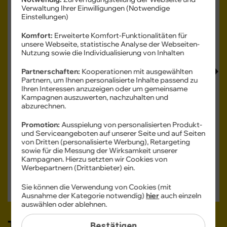
Verwaltung Ihrer Einwilligungen (Notwendige
Einstellungen)
Komfort:
Erweiterte Komfort-Funktionalitäten für
Produkt- und Sicherheitsinformationen
unsere Webseite, statistische Analyse der Webseiten-
Nutzung sowie die Individualisierung von Inhalten
Partnerschaften:
Kooperationen mit ausgewählten
Partnern, um Ihnen personalisierte Inhalte passend zu
Ihren Interessen anzuzeigen oder um gemeinsame
Kampagnen auszuwerten, nachzuhalten und
abzurechnen.
Farbe -
Starlit Green
Promotion:
Ausspielung von personalisierten Produkt-
und Serviceangeboten auf unserer Seite und auf Seiten
Speicher -
512 GB
von Dritten (personalisierte Werbung), Retargeting
sowie für die Messung der Wirksamkeit unserer
512 GB
Kampagnen. Hierzu setzten wir Cookies von
Werbepartnern (Drittanbieter) ein.
Verfügbarkeit -
Sofort lieferbar
Auf Wunsch Handyversicherung ab 3,99 €
Sie können die Verwendung von Cookies (mit
Ausnahme der Kategorie notwendig)
hier
auch einzeln
auswählen oder ablehnen.
Tarif auswählen:
Bestätigen