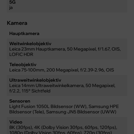
5G
ja
Kamera
Hauptkamera
Weitwinkelobjektiv
Leica 23mm Hauptkamera, 50 Megapixel, f/1.67, OIS,
LOFIC HDR
Teleobjektiv
Leica 75-100mm, 200 Megapixel, f/2.39-2.96, OIS
Ultraweitwinkelobjektiv
Leica 14mm Ultraweitwinkelkamera, 50 Megapixel,
f/2.2, 115° Sichtfeld
Sensoren
Light Fusion 1050L Bildsensor (WW), Samsung HPE
Bildsensor (Tele), Samsung JN5 Bildsensor (UWW)
Video
8K (30fps), 4K (Dolby Vision 30fps, 60fps, 120fps),
1080p (Dolby Vision 30fps, 60fps), 720p (30fps)