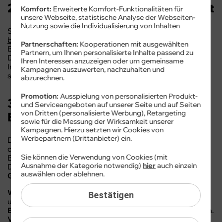
2. Rückmeldung zu Barrierefreiheit
Komfort:
Erweiterte Komfort-Funktionalitäten für
unsere Webseite, statistische Analyse der Webseiten-
Nutzung sowie die Individualisierung von Inhalten
Sie können uns jederzeit unter
barrierefreiheit@cybersim.de
eine Rückmeldung zur
Partnerschaften:
Kooperationen mit ausgewählten
Barrierefreiheit geben. Beachten Sie hierzu bitte unsere
Partnern, um Ihnen personalisierte Inhalte passend zu
Datenschutzbestimmungen. Insbesondere können Sie
Ihren Interessen anzuzeigen oder um gemeinsame
Inhalte melden, die Ihrer Meinung nach nicht barrierefrei
Kampagnen auszuwerten, nachzuhalten und
sind.
abzurechnen.
Promotion:
Ausspielung von personalisierten Produkt-
3. Geltende Anforderungen nach
und Serviceangeboten auf unserer Seite und auf Seiten
von Dritten (personalisierte Werbung), Retargeting
BFSG
sowie für die Messung der Wirksamkeit unserer
Kampagnen. Hierzu setzten wir Cookies von
Werbepartnern (Drittanbieter) ein.
Die Anforderungen zur Barrierefreiheit ergeben sich aus
dem BFSG und der BFSGV. Für Wahrnehmung und
Sie können die Verwendung von Cookies (mit
Bedienbarkeit gilt das
Prinzip der zwei Sinneskanäle
.
Ausnahme der Kategorie notwendig)
hier
auch einzeln
Diese Bedienbarkeit ist Teil der
wesentlichen vier
auswählen oder ablehnen.
Grundprinzipien
der
Barrierefreiheit
:
Wahrnehmbarkeit:
Informationen über zwei
Bestätigen
unterschiedliche Sinneskanäle.
Bedienbarkeit:
Trotz „Behinderung“ ist Interaktion möglich.
Verständlichkeit:
Inhalte für alle Menschen gut lesbar und