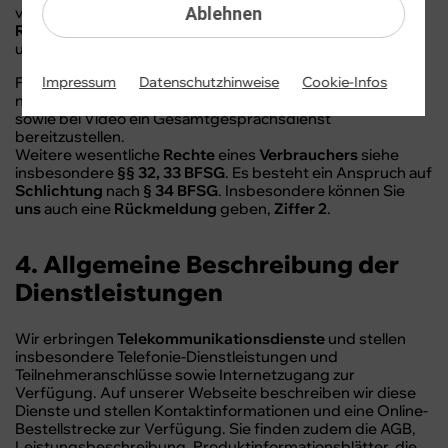
verständlich.
Ablehnen
Robustheit:
Website mit verschiedenen Webbrowsern
und assistiven Technologien kompatibel.
Für Telekommunikationsdienste ist innerhalb der Grenze
Impressum
Datenschutzhinweise
Cookie-Infos
nach § 16 BFSG nach § 14 BFSGV Text in Echtzeit (RTT)
sowie bei Video ein Gesamtgesprächsdienst
bereitzustellen.
Weitere wesentliche
Rechte
eines
Verbrauchers
siehe
insbesondere
§§ 32, 33 BFSG
. Es besteht ein Anspruch auf
Schlichtung
nach
§ 34 BFSG
. Insbesondere können Sie
uns
auch eine
Rückmeldung
geben,
Ziffer 2
.
4. Allgemeine Beschreibung der
Dienstleistungen
Wir erbringen
Telekommunikationsdienste
und stellen
insbesondere Telefonie-Dienstleistungen und
Teilnehmeranschlüsse sowie Internetzugang zur
Verfügung. Auf unserer Webseite beschreiben wir diese
Dienste und stellen Kontaktinformationen und eine Online-
Bestellstrecke zur Verfügung. Sie finden zudem die AGB,
Leistungsbeschreibung, Produktinformationsblätter, die