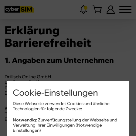
Erklärung
Barrierefreiheit
1. Angaben zum Unternehmen
Drillisch Online GmbH
Lindleystraße 10
D - 60314 Frankfurt am Main
Cookie-Einstellungen
Deutschland
Diese Webseite verwendet Cookies und ähnliche
Web:
https://www.cybersim.de
Technologien für folgende Zwecke:
Telefon:
06181 7074 330
E-Mail:
barrierefreiheit@cybersim.de
Notwendig:
Zurverfügungstellung der Webseite und
Verwaltung Ihrer Einwilligungen (Notwendige
Einstellungen)