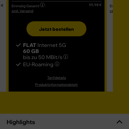
59,98 €
 €
Einmalig Gesamt
:
Einmalig G
zzgl. Versand
zzgl. Versa
Jetzt bestellen
FLAT
Internet 5G
FL
60 GB
80
bis zu
50 MBit/s
bis
EU-Roaming
EU
Tarifdetails
Produktinformationsblatt
Highlights