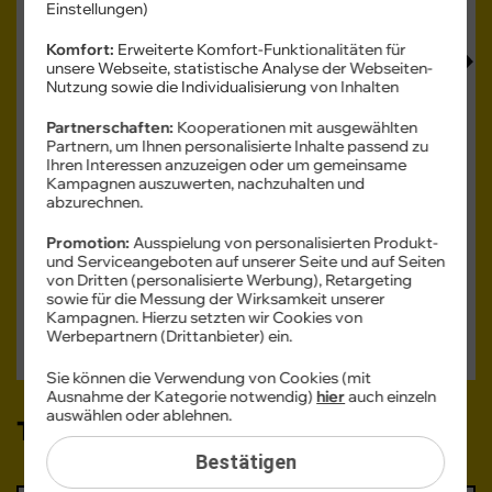
Einstellungen)
Komfort:
Erweiterte Komfort-Funktionalitäten für
unsere Webseite, statistische Analyse der Webseiten-
Nutzung sowie die Individualisierung von Inhalten
Partnerschaften:
Kooperationen mit ausgewählten
Partnern, um Ihnen personalisierte Inhalte passend zu
Farbe -
Jaeger Gray
Ihren Interessen anzuzeigen oder um gemeinsame
Kampagnen auszuwerten, nachzuhalten und
abzurechnen.
Speicher -
1 TB
Promotion:
Ausspielung von personalisierten Produkt-
1 TB
und Serviceangeboten auf unserer Seite und auf Seiten
von Dritten (personalisierte Werbung), Retargeting
sowie für die Messung der Wirksamkeit unserer
Verfügbarkeit -
Sofort lieferbar
Kampagnen. Hierzu setzten wir Cookies von
Mobiler WLAN-Router GRATIS
Werbepartnern (Drittanbieter) ein.
Auf Wunsch Handyversicherung ab 3,99 €
Sie können die Verwendung von Cookies (mit
Ausnahme der Kategorie notwendig)
hier
auch einzeln
auswählen oder ablehnen.
Tarif auswählen:
Bestätigen