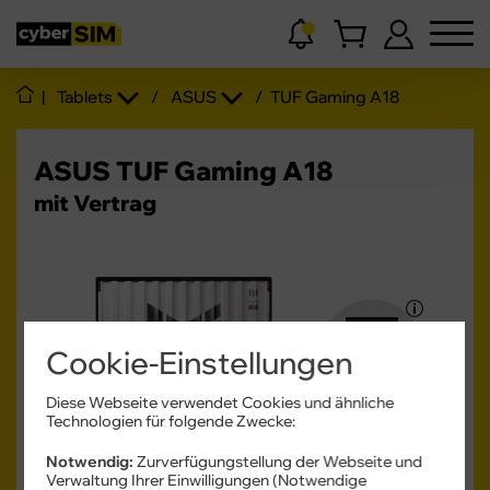
|
Tablets
/
ASUS
/
TUF Gaming A18
ASUS TUF Gaming A18
mit Vertrag
GRATIS
Cookie-Einstellungen
Diese Webseite verwendet Cookies und ähnliche
Technologien für folgende Zwecke:
Notwendig:
Zurverfügungstellung der Webseite und
Verwaltung Ihrer Einwilligungen (Notwendige
Produkt- und Sicherheitsinformationen