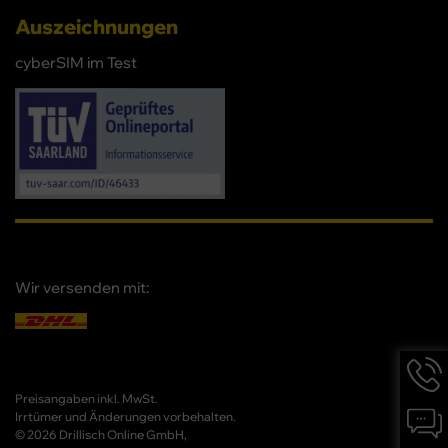
Auszeichnungen
cyberSIM im Test
Wir versenden mit:
Hotlin
Infor
werd
Preisangaben inkl. MwSt.
Chat-
angez
Irrtümer und Änderungen vorbehalten.
Infor
© 2026 Drillisch Online GmbH,