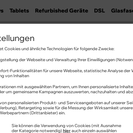
ys
Tablets
Refurbished Geräte
DSL
Glasfas
tellungen
t Cookies und ähnliche Technologien für folgende Zwecke:
stellung der Webseite und Verwaltung Ihrer Einwilligungen (Notwen
fort-Funktionalitäten für unsere Webseite, statistische Analyse de
ung von Inhalten
ationen mit ausgewählten Partnern, um Ihnen personalisierte Inhalte
oder um gemeinsame Kampagnen auszuwerten, nachzuhalten und abz
von personalisierten Produkt- und Serviceangeboten auf unserer Sei
im 3 15ARP10
 Werbung), Retargeting sowie für die Messung der Wirksamkeit unser
Werbepartnern (Drittanbieter) ein.
Sie können die Verwendung von Cookies (mit Ausnahme
Lenovo IdeaPad Slim 
der Kategorie notwendig)
hier
auch einzeln auswählen