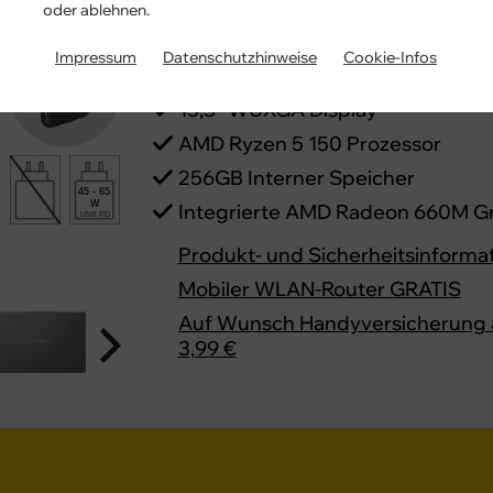
oder ablehnen.
15ARP10
Impressum
Datenschutzhinweise
Cookie-Infos
mit Vertrag
GRATIS
15,3" WUXGA Display
AMD Ryzen 5 150 Prozessor
256GB Interner Speicher
45 - 65
W
Integrierte AMD Radeon 660M Gr
USB PD
Produkt- und Sicherheitsinforma
Mobiler WLAN-Router GRATIS
Auf Wunsch Handyversicherung 
3,99 €