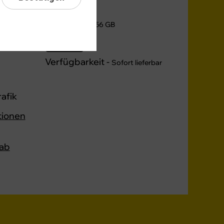
Speicher -
256 GB
256 GB
Verfügbarkeit -
Sofort lieferbar
afik
tionen
ab