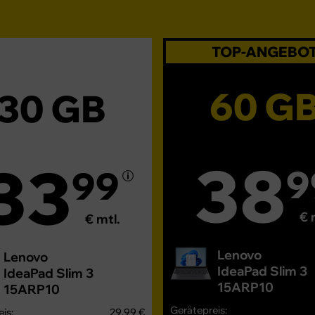
TOP-ANGEBO
60 G
30 GB
38
33
9
99
€ 
€ mtl.
Lenovo
Lenovo
IdeaPad Slim 3
IdeaPad Slim 3
15ARP10
15ARP10
Gerätepreis:
is:
29,99 €