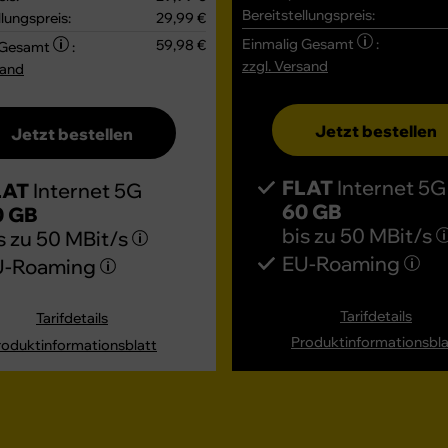
Bereitstellungspreis:
llungspreis:
29,99 €
Einmalig Gesamt
:
59,98 €
 Gesamt
:
zzgl. Versand
sand
Jetzt bestellen
Jetzt bestellen
FLAT
Internet 5G
LAT
Internet 5G
60 GB
0 GB
bis zu
50 MBit/s
s zu
50 MBit/s
EU-Roaming
U-Roaming
Tarifdetails
Tarifdetails
Produktinformationsbla
roduktinformationsblatt