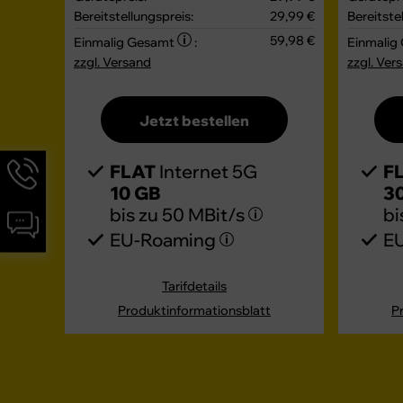
Bereitstellungspreis:
29,99 €
Bereitste
59,98 €
Einmalig Gesamt
:
Einmalig
zzgl. Versand
zzgl. Ver
Jetzt bestellen
Hotline-
FLAT
Internet 5G
F
Informationen
10 GB
3
werden
bis zu
50 MBit/s
bi
Chat-
angezeigt
EU-Roaming
E
Informationen
werden
angezeigt
Tarifdetails
Produktinformationsblatt
P