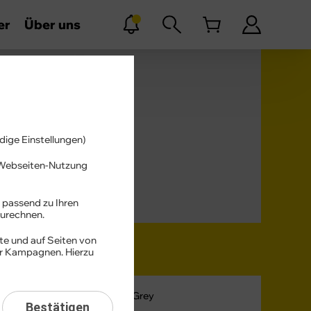
er
Über uns
dige Einstellungen)
r Webseiten-Nutzung
 passend zu Ihren
urechnen.
te und auf Seiten von
er Kampagnen. Hierzu
Farbe -
Luna Grey
3
Bestätigen