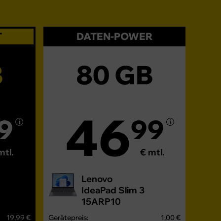
T
DATEN-POWER
B
80 GB
46
9
99
mtl.
€ mtl.
Lenovo
IdeaPad Slim 3
15ARP10
19,99 €
Gerätepreis:
1,00 €