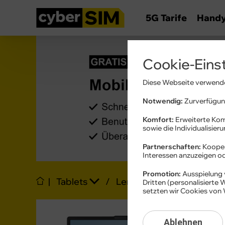
5G Tarife
Hand
Cookie-Eins
Diese Webseite verwende
Notwendig:
Zurverfügung
Komfort:
Erweiterte Kom
sowie die Individualisier
Partnerschaften:
Kooper
Interessen anzuzeigen 
Promotion:
Ausspielung 
|
Tablets
/
Lenovo
/
IdeaPad Sl
Dritten (personalisierte
setzten wir Cookies von 
Ablehnen