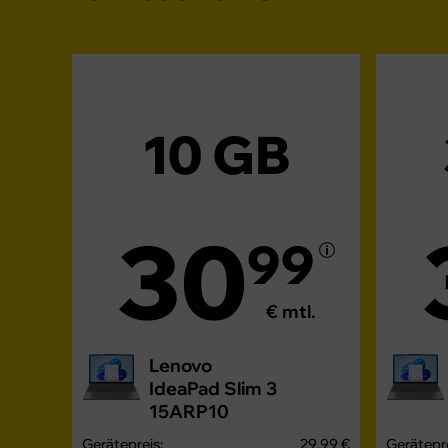
10 GB
30
99
€ mtl.
Lenovo
IdeaPad Slim 3
15ARP10
Gerätepreis:
29,99 €
Gerätepre