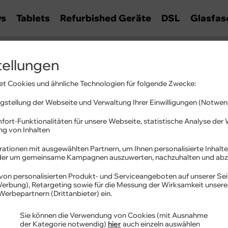
ys
Tablets
Refurbished Geräte
DSL
Glasfas
tellungen
ationen
t Cookies und ähnliche Technologien für folgende Zwecke:
es und Hilfestellungen.
stellung der Webseite und Verwaltung Ihrer Einwilligungen (Notwen
fort-Funktionalitäten für unsere Webseite, statistische Analyse de
ung von Inhalten
ationen mit ausgewählten Partnern, um Ihnen personalisierte Inhalte
oder um gemeinsame Kampagnen auszuwerten, nachzuhalten und abz
von personalisierten Produkt- und Serviceangeboten auf unserer Sei
lussadresse
 Werbung), Retargeting sowie für die Messung der Wirksamkeit unser
Werbepartnern (Drittanbieter) ein.
lussadresse
Sie können die Verwendung von Cookies (mit Ausnahme
der Kategorie notwendig)
hier
auch einzeln auswählen