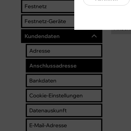
Anschl
Festnetz
Anschl
Festnetz-Geräte
Anschl
Kundendaten
Adresse
Anschlussadresse
Bankdaten
Cookie-Einstellungen
Datenauskunft
E-Mail-Adresse