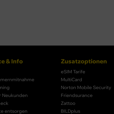
e & Info
Zusatzoptionen
eSIM Tarife
mernmitnahme
MultiCard
ming
Norton Mobile Security
ür Neukunden
Friendsurance
heck
Zattoo
te entsorgen
BILDplus