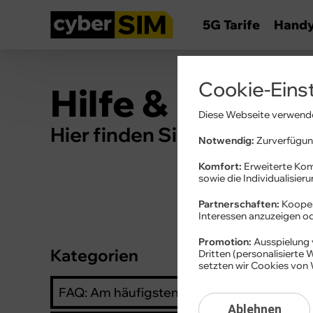
5G Tarife
Hand
Cookie-Eins
Hilfe & Inform
Diese Webseite verwende
Hier finden Sie Wissenswert
Notwendig:
Zurverfügung
Komfort:
Erweiterte Kom
sowie die Individualisier
Partnerschaften:
Kooper
Interessen anzuzeigen 
Promotion:
Ausspielung 
Kategorien
Ansch
Dritten (personalisierte
setzten wir Cookies von 
Ansch
FAQ: Am häufigsten gesucht
Ablehnen