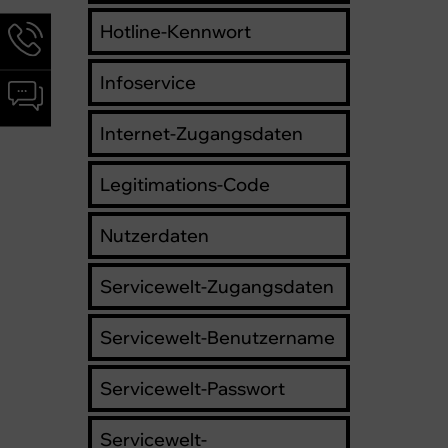
Hotline-Kennwort
Hotline-
Informationen
werden
Infoservice
Chat-
angezeigt
Informationen
Internet-Zugangsdaten
werden
angezeigt
Legitimations-Code
Nutzerdaten
Servicewelt-Zugangsdaten
Servicewelt-Benutzername
Servicewelt-Passwort
Servicewelt-