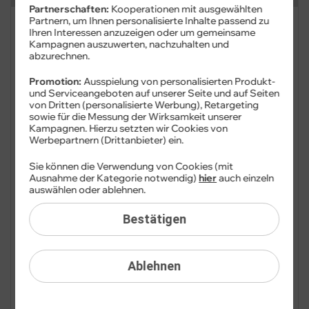
Partnerschaften:
Kooperationen mit ausgewählten
Partnern, um Ihnen personalisierte Inhalte passend zu
FAQ: Am häufigsten gesucht
Ihren Interessen anzuzeigen oder um gemeinsame
Kampagnen auszuwerten, nachzuhalten und
abzurechnen.
Festnetz
Promotion:
Ausspielung von personalisierten Produkt-
Festnetz-Geräte
und Serviceangeboten auf unserer Seite und auf Seiten
von Dritten (personalisierte Werbung), Retargeting
sowie für die Messung der Wirksamkeit unserer
Kundendaten
Kampagnen. Hierzu setzten wir Cookies von
Werbepartnern (Drittanbieter) ein.
Adresse
Sie können die Verwendung von Cookies (mit
Ausnahme der Kategorie notwendig)
hier
auch einzeln
Anschlussadresse
auswählen oder ablehnen.
Bankdaten
Bestätigen
Cookie-Einstellungen
Ablehnen
Datenauskunft