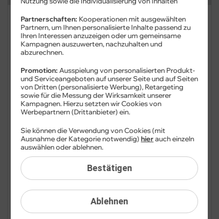
Nutzung sowie die Individualisierung von Inhalten
FAQ: Am häufigsten gesucht
Partnerschaften:
Kooperationen mit ausgewählten
Partnern, um Ihnen personalisierte Inhalte passend zu
Ihren Interessen anzuzeigen oder um gemeinsame
Festnetz
Kampagnen auszuwerten, nachzuhalten und
abzurechnen.
Festnetz-Geräte
Promotion:
Ausspielung von personalisierten Produkt-
und Serviceangeboten auf unserer Seite und auf Seiten
Kundendaten
von Dritten (personalisierte Werbung), Retargeting
sowie für die Messung der Wirksamkeit unserer
Kampagnen. Hierzu setzten wir Cookies von
Mobilfunk
Werbepartnern (Drittanbieter) ein.
Sie können die Verwendung von Cookies (mit
BILDplus
Ausnahme der Kategorie notwendig)
hier
auch einzeln
auswählen oder ablehnen.
Drittanbieter
Bestätigen
Mobilfunk-Netz
Mobilfunk-Tarife
Ablehnen