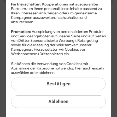
Partnerschaften:
Kooperationen mit ausgewählten
Partnern, um Ihnen personalisierte Inhalte passend zu
FAQ: Am häufigsten gesucht
Ihren Interessen anzuzeigen oder um gemeinsame
Kampagnen auszuwerten, nachzuhalten und
abzurechnen.
Festnetz
Promotion:
Ausspielung von personalisierten Produkt-
Festnetz-Geräte
und Serviceangeboten auf unserer Seite und auf Seiten
von Dritten (personalisierte Werbung), Retargeting
sowie für die Messung der Wirksamkeit unserer
Kundendaten
Kampagnen. Hierzu setzten wir Cookies von
Werbepartnern (Drittanbieter) ein.
Adresse
Sie können die Verwendung von Cookies (mit
Ausnahme der Kategorie notwendig)
hier
auch einzeln
Anschlussadresse
auswählen oder ablehnen.
Bankdaten
Bestätigen
Cookie-Einstellungen
Ablehnen
Datenauskunft