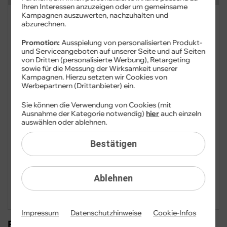
Ihren Interessen anzuzeigen oder um gemeinsame
Kampagnen auszuwerten, nachzuhalten und
FAQ: Am häufigsten gesucht
abzurechnen.
Promotion:
Ausspielung von personalisierten Produkt-
Festnetz
und Serviceangeboten auf unserer Seite und auf Seiten
von Dritten (personalisierte Werbung), Retargeting
Festnetz-Geräte
sowie für die Messung der Wirksamkeit unserer
Kampagnen. Hierzu setzten wir Cookies von
Werbepartnern (Drittanbieter) ein.
Festnetz-Geräte-Router
Sie können die Verwendung von Cookies (mit
Kundendaten
Ausnahme der Kategorie notwendig)
hier
auch einzeln
auswählen oder ablehnen.
Mobilfunk
Bestätigen
Mobilfunk-Geräte
Ablehnen
Vertrag
Impressum
Datenschutzhinweise
Cookie-Infos
Festnetz-Geräte-Router