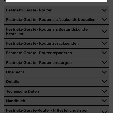
Festnetz-Geräte - Router
Festnetz-Geräte - Router als Neukunde bestellen
Festnetz-Geräte - Router als Bestandskunde
bestellen
Festnetz-Geräte - Router zurücksenden
Festnetz-Geräte - Router reparieren
Festnetz-Geräte - Router entsorgen
Übersicht
Details
Technische Daten
Handbuch
Festnetz-Geräte-Router - Hilfestellungen bei