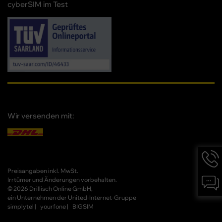
cyberSIM im Test
Wir versenden mit:
Hotlin
Infor
werd
Preisangaben inkl. MwSt.
Chat-
angez
Irrtümer und Änderungen vorbehalten.
Infor
© 2026 Drillisch Online GmbH,
werd
ein Unternehmen der United-Internet-Gruppe
angez
simplytel
yourfone
BIGSIM