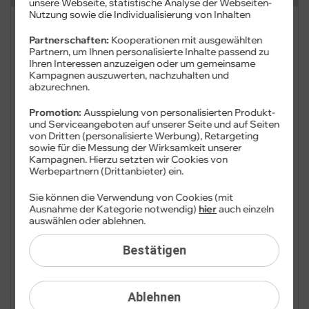
unsere Webseite, statistische Analyse der Webseiten-
Nutzung sowie die Individualisierung von Inhalten
FAQ: Am häufigsten gesucht
Partnerschaften:
Kooperationen mit ausgewählten
Partnern, um Ihnen personalisierte Inhalte passend zu
Festnetz
Ihren Interessen anzuzeigen oder um gemeinsame
Kampagnen auszuwerten, nachzuhalten und
abzurechnen.
Festnetz-Geräte
Promotion:
Ausspielung von personalisierten Produkt-
Kundendaten
und Serviceangeboten auf unserer Seite und auf Seiten
von Dritten (personalisierte Werbung), Retargeting
sowie für die Messung der Wirksamkeit unserer
Mobilfunk
Kampagnen. Hierzu setzten wir Cookies von
Werbepartnern (Drittanbieter) ein.
BILDplus
Sie können die Verwendung von Cookies (mit
Ausnahme der Kategorie notwendig)
hier
auch einzeln
Drittanbieter
auswählen oder ablehnen.
Mobilfunk-Netz
Bestätigen
Mobilfunk-Tarife
Ablehnen