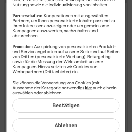
Nutzung sowie die Individualisierung von Inhalten
FAQ: Am häufigsten gesucht
Kooperationen mit ausgewählten
Partnerschaften:
Partnern, um Ihnen personalisierte Inhalte passend zu
Festnetz
Ihren Interessen anzuzeigen oder um gemeinsame
Kampagnen auszuwerten, nachzuhalten und
abzurechnen.
Festnetz-Geräte
Ausspielung von personalisierten Produkt-
Promotion:
und Serviceangeboten auf unserer Seite und auf Seiten
Kundendaten
von Dritten (personalisierte Werbung), Retargeting
sowie für die Messung der Wirksamkeit unserer
Mobilfunk
Kampagnen. Hierzu setzten wir Cookies von
Werbepartnern (Drittanbieter) ein.
BILDplus
Sie können die Verwendung von Cookies (mit
Ausnahme der Kategorie notwendig)
auch einzeln
hier
Drittanbieter
auswählen oder ablehnen.
Bestätigen
Mobilfunk-Netz
Mobilfunk-Tarife
Ablehnen