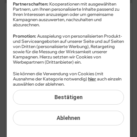
Partnerschaften:
Kooperationen mit ausgewählten
Partnern, um Ihnen personalisierte Inhalte passend zu
FAQ: Am häufigsten gesucht
Ihren Interessen anzuzeigen oder um gemeinsame
Kampagnen auszuwerten, nachzuhalten und
abzurechnen.
Festnetz
Promotion:
Ausspielung von personalisierten Produkt-
Festnetz-Geräte
und Serviceangeboten auf unserer Seite und auf Seiten
von Dritten (personalisierte Werbung), Retargeting
sowie für die Messung der Wirksamkeit unserer
Kundendaten
Kampagnen. Hierzu setzten wir Cookies von
Werbepartnern (Drittanbieter) ein.
Adresse
Sie können die Verwendung von Cookies (mit
Ausnahme der Kategorie notwendig)
hier
auch einzeln
Anschlussadresse
auswählen oder ablehnen.
Bankdaten
Bestätigen
Cookie-Einstellungen
Ablehnen
Datenauskunft