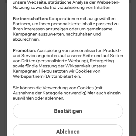
unsere Webseite, statistische Analyse der Webseiten-
Nutzung sowie die Individualisierung von Inhalten
FAQ: Am häufigsten gesucht
Partnerschaften:
Kooperationen mit ausgewählten
Partnern, um Ihnen personalisierte Inhalte passend zu
Festnetz
Ihren Interessen anzuzeigen oder um gemeinsame
Kampagnen auszuwerten, nachzuhalten und
abzurechnen.
Festnetz-Geräte
Promotion:
Ausspielung von personalisierten Produkt-
Kundendaten
und Serviceangeboten auf unserer Seite und auf Seiten
von Dritten (personalisierte Werbung), Retargeting
sowie für die Messung der Wirksamkeit unserer
Mobilfunk
Kampagnen. Hierzu setzten wir Cookies von
Werbepartnern (Drittanbieter) ein.
BILDplus
Sie können die Verwendung von Cookies (mit
Ausnahme der Kategorie notwendig)
hier
auch einzeln
Drittanbieter
auswählen oder ablehnen.
Mobilfunk-Netz
Bestätigen
Mobilfunk-Tarife
Ablehnen