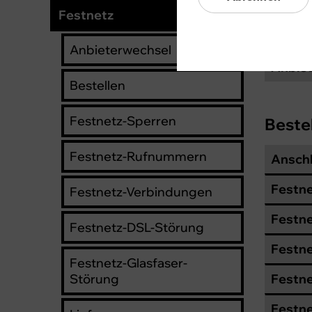
Festn
Festnetz
Festne
Anbieterwechsel
Anbiet
Bestellen
Festnetz-Sperren
Beste
Festnetz-Rufnummern
Ansch
Festne
Festnetz-Verbindungen
Festne
Festnetz-DSL-Störung
Festne
Festnetz-Glasfaser-
Störung
Festne
Festne