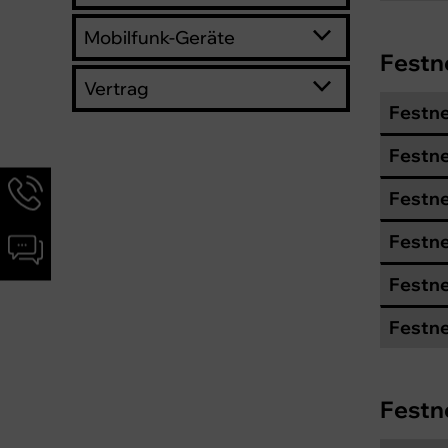
Mobilfunk-Geräte
Festn
Vertrag
Festne
Festne
Hotline-
Festne
Informationen
werden
Festne
Chat-
angezeigt
Informationen
Festne
werden
angezeigt
Festne
Festn