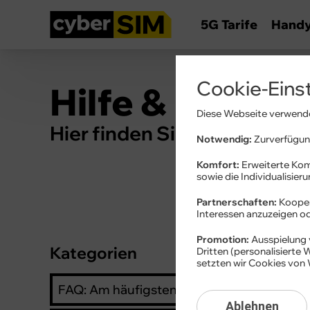
5G Tarife
Hand
Cookie-Eins
Hilfe & Inform
Diese Webseite verwende
Hier finden Sie Wissenswert
Notwendig:
Zurverfügung
Komfort:
Erweiterte Kom
sowie die Individualisier
Partnerschaften:
Kooper
Interessen anzuzeigen 
Promotion:
Ausspielung 
Kategorien
Anbie
Dritten (personalisierte
setzten wir Cookies von 
Festne
FAQ: Am häufigsten gesucht
Ablehnen