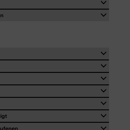
en
igt
rufenen