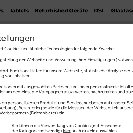
ys
Tablets
Refurbished Geräte
DSL
Glasfas
tellungen
ationen
t Cookies und ähnliche Technologien für folgende Zwecke:
es und Hilfestellungen.
stellung der Webseite und Verwaltung Ihrer Einwilligungen (Notwen
fort-Funktionalitäten für unsere Webseite, statistische Analyse de
ung von Inhalten
ationen mit ausgewählten Partnern, um Ihnen personalisierte Inhalte
oder um gemeinsame Kampagnen auszuwerten, nachzuhalten und abz
von personalisierten Produkt- und Serviceangeboten auf unserer Sei
terwechsel
 Werbung), Retargeting sowie für die Messung der Wirksamkeit unser
Werbepartnern (Drittanbieter) ein.
tz - So klappt es einfach und schnell
Sie können die Verwendung von Cookies (mit Ausnahme
der Kategorie notwendig)
hier
auch einzeln auswählen