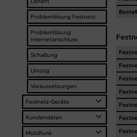
Liefern
Bestel
Problemlösung Festnetz
Problemlösung
Festn
Internetanschluss
Festne
Schaltung
Festne
Umzug
Festne
Voraussetzungen
Festne
Festnetz-Geräte
Festn
Kundendaten
Festne
Festne
Mobilfunk