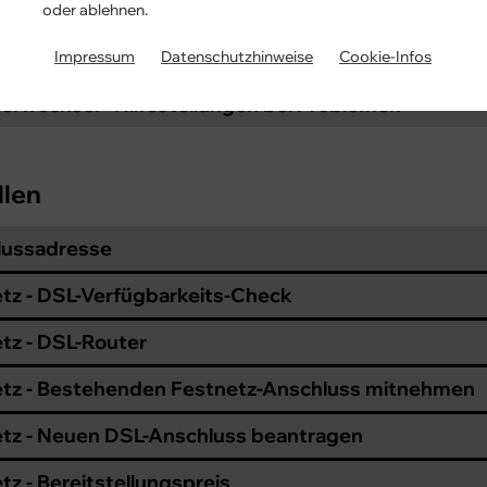
etz - Rufnummernmitnahme
oder ablehnen.
tz - Weiterversorgung
Impressum
Datenschutzhinweise
Cookie-Infos
erwechsel - Hilfestellungen bei Problemen
llen
lussadresse
tz - DSL-Verfügbarkeits-Check
tz - DSL-Router
tz - Bestehenden Festnetz-Anschluss mitnehmen
tz - Neuen DSL-Anschluss beantragen
tz - Bereitstellungspreis