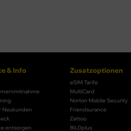
e & Info
Zusatzoptionen
eSIM Tarife
mernmitnahme
MultiCard
ming
Norton Mobile Security
ür Neukunden
Friendsurance
heck
Zattoo
te entsorgen
BILDplus