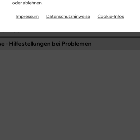
e einsehen
oder ablehnen.
se ändern
Impressum
Datenschutzhinweise
Cookie-Infos
e finden
e - Hilfestellungen bei Problemen