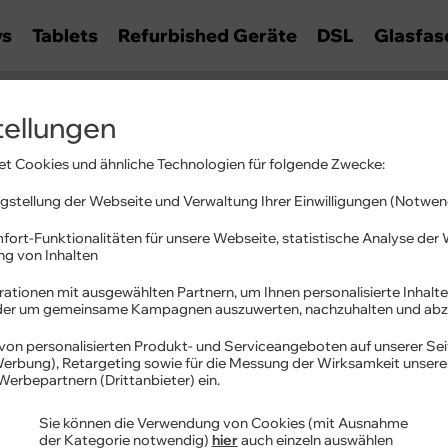
ys
Tablets
Refurbished Geräte
DSL
Glasfas
tellungen
ationen
t Cookies und ähnliche Technologien für folgende Zwecke:
es und Hilfestellungen.
stellung der Webseite und Verwaltung Ihrer Einwilligungen (Notwen
fort-Funktionalitäten für unsere Webseite, statistische Analyse de
ung von Inhalten
ationen mit ausgewählten Partnern, um Ihnen personalisierte Inhalte
oder um gemeinsame Kampagnen auszuwerten, nachzuhalten und abz
von personalisierten Produkt- und Serviceangeboten auf unserer Sei
se
 Werbung), Retargeting sowie für die Messung der Wirksamkeit unser
Werbepartnern (Drittanbieter) ein.
se
Sie können die Verwendung von Cookies (mit Ausnahme
der Kategorie notwendig)
hier
auch einzeln auswählen