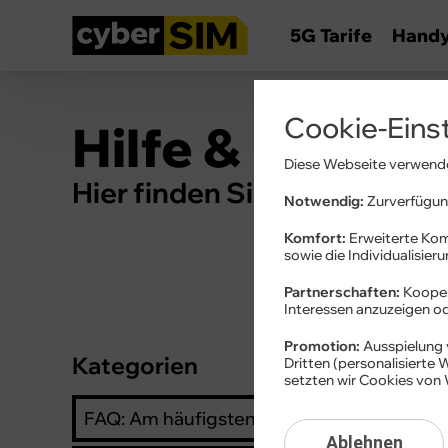
5G Tarife
Hand
Cookie-Eins
Hilfe & Inform
Diese Webseite verwende
Hier finden Sie Wissenswert
Notwendig:
Zurverfügung
Komfort:
Erweiterte Kom
sowie die Individualisier
Partnerschaften:
Kooper
Interessen anzuzeigen 
Promotion:
Ausspielung 
Kategorien
Adres
Dritten (personalisierte
setzten wir Cookies von 
Adres
FAQ: Am häufigsten gesucht
Ablehnen