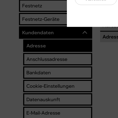
Adress
Festnetz
Adres
Festnetz-Geräte
Adress
Kundendaten
Adress
Adresse
Anschlussadresse
Bankdaten
Cookie-Einstellungen
Datenauskunft
E-Mail-Adresse