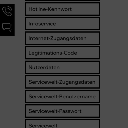
Hotline-Kennwort
Hotline-
Informationen
werden
Infoservice
Chat-
angezeigt
Informationen
Internet-Zugangsdaten
werden
angezeigt
Legitimations-Code
Nutzerdaten
Servicewelt-Zugangsdaten
Servicewelt-Benutzername
Servicewelt-Passwort
Servicewelt-