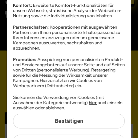
Komfort:
Erweiterte Komfort-Funktionalitäten für
24 Monate
Gewährleistung
unsere Webseite, statistische Analyse der Webseiten-
Nutzung sowie die Individualisierung von Inhalten
Professionell
aufbereitet
Partnerschaften:
Kooperationen mit ausgewählten
Partnern, um Ihnen personalisierte Inhalte passend zu
Ihren Interessen anzuzeigen oder um gemeinsame
Geprüfte
Qualität
Kampagnen auszuwerten, nachzuhalten und
abzurechnen.
Mit Zubehör aus
Promotion:
Ausspielung von personalisierten Produkt-
Refurbished Apple Geräte mit
und Serviceangeboten auf unserer Seite und auf Seiten
ursprünglichem Lieferumfang
Vertrag
von Dritten (personalisierte Werbung), Retargeting
sowie für die Messung der Wirksamkeit unserer
Kampagnen. Hierzu setzten wir Cookies von
Werbepartnern (Drittanbieter) ein.
Sie können die Verwendung von Cookies (mit
Ausnahme der Kategorie notwendig)
hier
auch einzeln
Alle Filter
auswählen oder ablehnen.
Bis zu 240 € sparen
Bestätigen
Apple