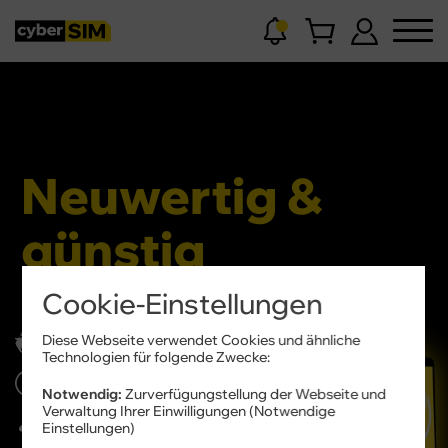
Neuwertig &
günstig
Refurbished Geräte
Cookie-Einstellungen
zum Vorteilspreis
Diese Webseite verwendet Cookies und ähnliche
Technologien für folgende Zwecke:
Notwendig:
Zurverfügungstellung der Webseite und
Verwaltung Ihrer Einwilligungen (Notwendige
Nachhaltig
& preiswert
Einstellungen)