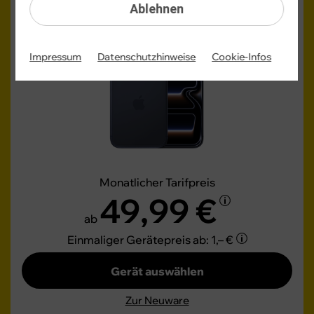
iPhone 17 Pro Max
(Refurbished)
Ablehnen
Impressum
Datenschutzhinweise
Cookie-Infos
Monatlicher Tarifpreis
49,99 €
ab
Einmaliger Gerätepreis
ab: 1,– €
Gerät auswählen
Zur Neuware