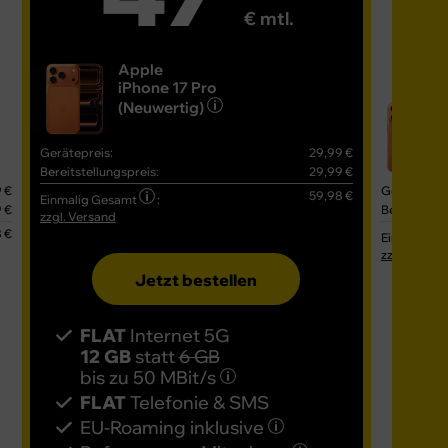
€ mtl.
Apple
iPhone 17 Pro
(Neuwertig)
Gerätepreis:
29,99 €
Bereitstellungspreis:
29,99 €
 €
Gerätepreis
59,98 €
Einmalig Gesamt
:
 €
Bereitstell
zzgl. Versand
 €
Einmalig G
zzgl. Versa
Jetzt bestellen
FLAT
Internet 5G
12 GB
statt
6 GB
FL
bis zu
50 MBit/s
16
FLAT
Telefonie & SMS
bis
EU-Roaming inklusive
FL