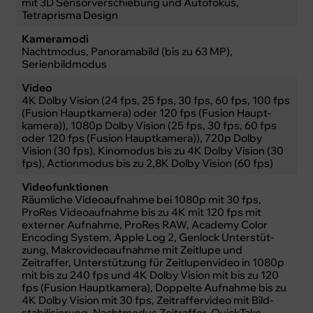
mit 3D Sensor­verschiebung und Auto­fokus,
Tetraprisma Design
Kameramodi
Nacht­modus, Panoramabild (bis zu 63 MP),
Serienbildmodus
Video
4K Dolby Vision (24 fps, 25 fps, 30 fps, 60 fps, 100 fps
(Fusion Haupt­kamera) oder 120 fps (Fusion Haupt­
kamera)), 1080p Dolby Vision (25 fps, 30 fps, 60 fps
oder 120 fps (Fusion Haupt­kamera)), 720p Dolby
Vision (30 fps), Kino­modus bis zu 4K Dolby Vision (30
fps), Actionmodus bis zu 2,8K Dolby Vision (60 fps)
Videofunktionen
Räumliche Video­auf­nahme bei 1080p mit 30 fps,
ProRes Video­aufnahme bis zu 4K mit 120 fps mit
externer Auf­nahme, ProRes RAW, Academy Color
Encoding System, Apple Log 2, Genlock Unter­stüt­
zung, Makrovideo­aufnahme mit Zeitlupe und
Zeitraffer, Unter­stüt­zung für Zeitlupen­video in 1080p
mit bis zu 240 fps und 4K Dolby Vision mit bis zu 120
fps (Fusion Haupt­kamera), Doppelte Auf­nahme bis zu
4K Dolby Vision mit 30 fps, Zeitraffervideo mit Bild­
stabilisierung, Nacht­modus Zeitraffer, QuickTake