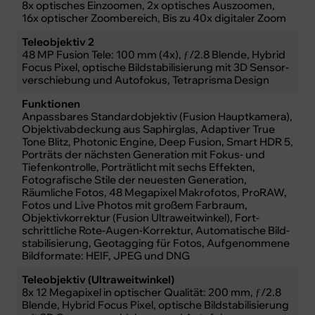
8x optisches Einzoomen, 2x optisches Auszoomen,
16x optischer Zoom­bereich, Bis zu 40x digitaler Zoom
Teleobjektiv 2
48 MP Fusion Tele: 100 mm (4x), ƒ/2.8 Blende, Hybrid
Focus Pixel, optische Bild­stabilisierung mit 3D Sensor­
verschiebung und Auto­fokus, Tetraprisma Design
Funktionen
Anpass­bares Standard­objektiv (Fusion Haupt­kamera),
Objektivabdeckung aus Saphirglas, Adaptiver True
Tone Blitz, Photonic Engine, Deep Fusion, Smart HDR 5,
Porträts der nächsten Gene­ra­tion mit Fokus- und
Tiefenkontrolle, Porträt­licht mit sechs Effekten,
Fotografische Stile der neu­esten Gene­ra­tion,
Räumliche Fotos, 48 Megapixel Makrofotos, ProRAW,
Fotos und Live Photos mit großem Farb­raum,
Objektivkorrektur (Fusion Ultra­weit­winkel), Fort­
schrittliche Rote-Augen-Korrektur, Auto­matische Bild­
stabi­li­sierung, Geotagging für Fotos, Aufgenommene
Bildformate: HEIF, JPEG und DNG
Teleobjektiv (Ultraweitwinkel)
8x 12 Megapixel in optischer Qualität: 200 mm, ƒ/2.8
Blende, Hybrid Focus Pixel, optische Bild­stabilisierung