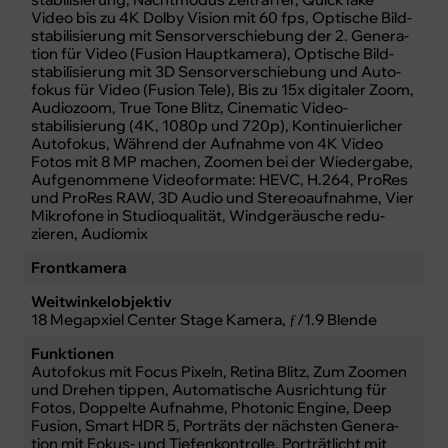
Video bis zu 4K Dolby Vision mit 60 fps, Optische Bild­
stabilisierung mit Sensor­verschiebung der 2. Gene­ra­
tion für Video (Fusion Haupt­kamera), Optische Bild­
stabi­li­sierung mit 3D Sensor­verschiebung und Auto­
fokus für Video (Fusion Tele), Bis zu 15x digitaler Zoom,
Audiozoom, True Tone Blitz, Cinematic Video­
stabilisierung (4K, 1080p und 720p), Kontinuierlicher
Auto­fokus, Während der Auf­nahme von 4K Video
Fotos mit 8 MP machen, Zoomen bei der Wieder­gabe,
Aufgenommene Video­formate: HEVC, H.264, ProRes
und ProRes RAW, 3D Audio und Stereo­aufnahme, Vier
Mikro­fone in Studio­qualität, Wind­geräusche redu­
zieren, Audiomix
Frontkamera
Weitwinkelobjektiv
18 Megapxiel Center Stage Kamera, ƒ/1.9 Blende
Funktionen
Auto­fokus mit Focus Pixeln, Retina Blitz, Zum Zoomen
und Drehen tippen, Automatische Ausrichtung für
Fotos, Doppelte Aufnahme, Photonic Engine, Deep
Fusion, Smart HDR 5, Porträts der nächsten Gene­ra­
tion mit Fokus- und Tiefenkontrolle, Porträt­licht mit