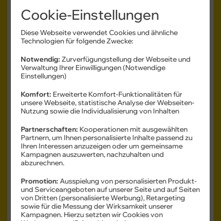
Cookie-Einstellungen
Diese Webseite verwendet Cookies und ähnliche
Technologien für folgende Zwecke:
Abb. ähnlich
Notwendig:
Zurverfügungstellung der Webseite und
Produkt- und Sicherheitsinformationen
Verwaltung Ihrer Einwilligungen (Notwendige
Einstellungen)
Komfort:
Erweiterte Komfort-Funktionalitäten für
unsere Webseite, statistische Analyse der Webseiten-
Nutzung sowie die Individualisierung von Inhalten
Farbe -
Cosmic Orange
Partnerschaften:
Kooperationen mit ausgewählten
Partnern, um Ihnen personalisierte Inhalte passend zu
Ihren Interessen anzuzeigen oder um gemeinsame
Kampagnen auszuwerten, nachzuhalten und
Speicher -
256 GB
abzurechnen.
256 GB
512 GB
1 TB
Promotion:
Ausspielung von personalisierten Produkt-
und Serviceangeboten auf unserer Seite und auf Seiten
Gerätezustand -
Neuwertig
von Dritten (personalisierte Werbung), Retargeting
Wie neu
Neuwertig
sowie für die Messung der Wirksamkeit unserer
Kampagnen. Hierzu setzten wir Cookies von