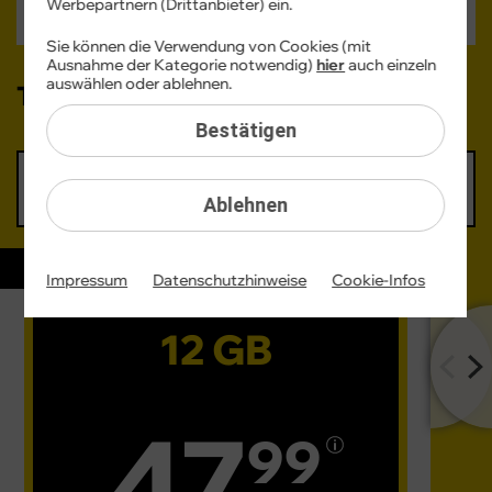
Verfügbarkeit -
Werbepartnern (Drittanbieter) ein.
Sofort lieferbar
Sie können die Verwendung von Cookies (mit
Ausnahme der Kategorie notwendig)
hier
auch einzeln
auswählen oder ablehnen.
Tarif auswählen:
Bestätigen
6 GB
12 GB
16 GB
60 GB
45,99 €
47,99 €
50,99 €
57,99 €
Ablehnen
mtl.
mtl.
mtl.
mtl.
SIE SPAREN 216 €
Impressum
Datenschutzhinweise
Cookie-Infos
12 GB
47
99