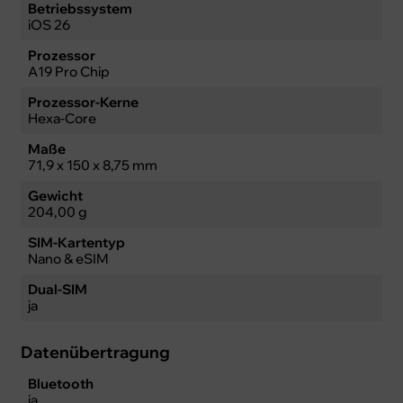
Betriebssystem
iOS 26
Prozessor
A19 Pro Chip
Prozessor-Kerne
Hexa-Core
Maße
71,9 x 150 x 8,75 mm
Gewicht
204,00 g
SIM-Kartentyp
Nano & eSIM
Dual-SIM
ja
Datenübertragung
Bluetooth
ja