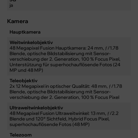
ja
Kamera
Hauptkamera
Weitwinkelobjektiv
48 Megapixel Fusion Haupt­kamera: 24 mm, ƒ/1.78
Blende, optische Bild­stabilisierung mit Sensor­
verschiebung der 2. Gene­ra­tion, 100 % Focus Pixel,
Unter­stüt­zung für super­hoch­auflösende Fotos (24
MP und 48 MP)
Teleobjektiv
2x 12 Megapixel in optischer Qualität: 48 mm, ƒ/1.78
Blende, optische Bild­stabilisierung mit Sensor­
verschiebung der 2. Gene­ra­tion, 100 % Focus Pixel
Ultraweitwinkelobjektiv
48 Megapixel Fusion Ultra­weit­winkel: 13 mm, ƒ/2.2
Blende und 120° Sichtfeld, Hybrid Focus Pixel,
superhoch­auflösende Fotos (48 MP)
Telezoom