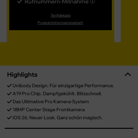
Rufnummern-​Mitnahme
EU
Ru
Tarifdetails
Produktinformationsblatt
Highlights
Unibody Design. Für einzigartige Performance.
A19 Pro Chip. Dampfgekühlt. Blitzschnell.
Das Ultimative Pro Kamera-System
18MP Center Stage Frontkamera
iOS 26. Neuer Look. Ganz schön magisch.