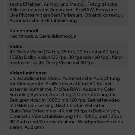
sechs Effekten, Animoji und Memoji, Fotografische
Stile der neu­esten Gene­ra­tion, ProRAW, Fotos und
Live Photos mit großem Farb­raum, Objektivkorrektur,
Auto­matische Bild­stabi­li­sierung
Kameramodi
Nacht­modus, Serienbildmodus
Video
4K Dolby Vision (24 fps, 25 fps, 30 fps oder 60 fps),
1080p Dolby Vision (25 fps, 30 fps oder 60 fps), Kino­
modus bis zu 4K Dolby Vision mit 30 fps
Videofunktionen
Ultrastabilisiertes Video, Automatische Ausrichtung
für Video­anrufe, ProRes bis zu 4K mit 60 fps mit
externer Auf­nahme, ProRes RAW, Academy Color
Encoding System, Apple Log 2, Unter­stüt­zung für
Zeitlupen­video in 1080p mit 120 fps, Zeitraffervideo
mit Bild­stabilisierung, Nacht­modus Zeitraffer,
QuickTake Video bis zu 4K mit 60 fps in Dolby Vision,
Cinematic Video­stabilisierung (4K, 1080p und 720p),
3D Audio und Stereo­aufnahme, Wind­geräusche redu­
zieren, Audiomix