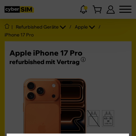
|
Refurbished Geräte
/
Apple
/
iPhone 17 Pro
Apple iPhone 17 Pro
refurbished mit Vertrag
4.5 - 35
W
USB PD