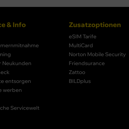
e & Info
Zusatzoptionen
eSIM Tarife
mernmitnahme
MultiCard
ming
Norton Mobile Security
ür Neukunden
Friendsurance
heck
Zattoo
te entsorgen
BILDplus
e werben
iche Servicewelt