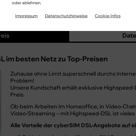
oder ablehnen.
 von attraktiven Angeboten für die ganze Familie! I
oder Ihren Partner, die Familie oder für Sie selbst, 
Impressum
Datenschutzhinweise
Cookie-Infos
n, bestellen und kräftig sparen!
reis
Date
L im besten Netz zu Top-Preisen
Zuhause ohne Limit superschnell durchs Interne
Problem!
Unsere Kundschaft erhält exklusive Highspeed
Preis.
Ob beim Arbeiten im Homeoffice, in Video-Cha
Video-Streaming – mit Highspeed-DSL ist viele
Alle Vorteile der cyberSIM DSL-Angebote auf ei