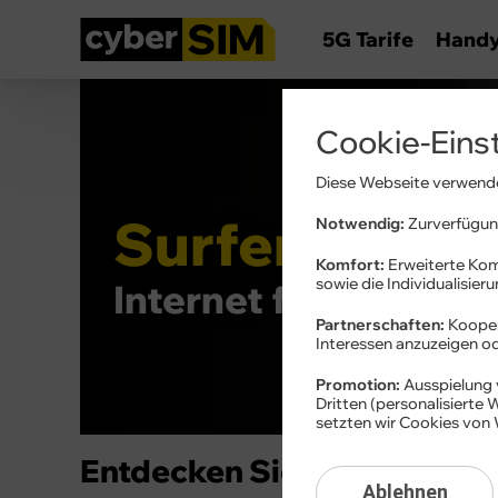
5G Tarife
Hand
Cookie-Eins
Diese Webseite verwende
Surfen ohne L
Notwendig:
Zurverfügung
Komfort:
Erweiterte Kom
sowie die Individualisier
Internet für daheim
Partnerschaften:
Kooper
Interessen anzuzeigen 
Promotion:
Ausspielung 
Dritten (personalisierte
setzten wir Cookies von 
Entdecken Sie exklusive 
Ablehnen