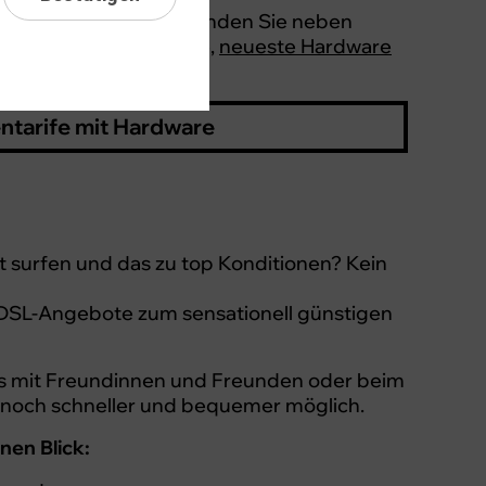
n unserer Servicewelt finden Sie neben
preiswerte DSL-Angebote,
neueste Hardware
ntarife mit Hardware
t surfen und das zu top Konditionen? Kein
-DSL-Angebote zum sensationell günstigen
ts mit Freundinnen und Freunden oder beim
s noch schneller und bequemer möglich.
nen Blick: