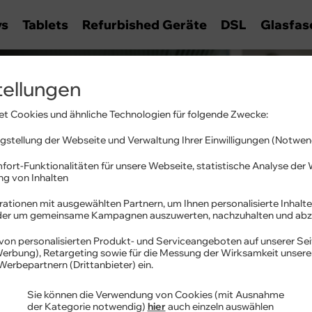
ys
Tablets
Refurbished Geräte
DSL
Glasfas
tellungen
t Cookies und ähnliche Technologien für folgende Zwecke:
imit!
stellung der Webseite und Verwaltung Ihrer Einwilligungen (Notwen
fort-Funktionalitäten für unsere Webseite, statistische Analyse de
ung von Inhalten
 und unterwegs
ationen mit ausgewählten Partnern, um Ihnen personalisierte Inhalte
oder um gemeinsame Kampagnen auszuwerten, nachzuhalten und abz
von personalisierten Produkt- und Serviceangeboten auf unserer Sei
 Werbung), Retargeting sowie für die Messung der Wirksamkeit unser
Werbepartnern (Drittanbieter) ein.
Bestandskunden
­vorteile
Sie können die Verwendung von Cookies (mit Ausnahme
der Kategorie notwendig)
hier
auch einzeln auswählen