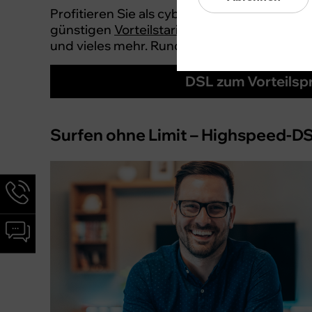
Profitieren Sie als cyberSIM-Bestandskunde
günstigen
Vorteilstarifen
für Ihre Partnerin 
und vieles mehr. Rund um die Uhr reinschaue
DSL zum Vorteilsp
Surfen ohne Limit – Highspeed-DS
Hotline-
Informationen
werden
Chat-
angezeigt
Informationen
werden
angezeigt