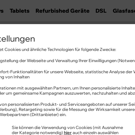
ys
Tablets
Refurbished Geräte
DSL
Glasfas
richt
tellungen
s Act
t Cookies und ähnliche Technologien für folgende Zwecke:
stellung der Webseite und Verwaltung Ihrer Einwilligungen (Notwen
fort-Funktionalitäten für unsere Webseite, statistische Analyse de
ung von Inhalten
ationen mit ausgewählten Partnern, um Ihnen personalisierte Inhalte
oder um gemeinsame Kampagnen auszuwerten, nachzuhalten und abz
dnungen:
0
von personalisierten Produkt- und Serviceangeboten auf unserer Sei
 Werbung), Retargeting sowie für die Messung der Wirksamkeit unser
Werbepartnern (Drittanbieter) ein.
g der Anordnung:
n/a
Sie können die Verwendung von Cookies (mit Ausnahme
der Kategorie notwendig)
hier
auch einzeln auswählen