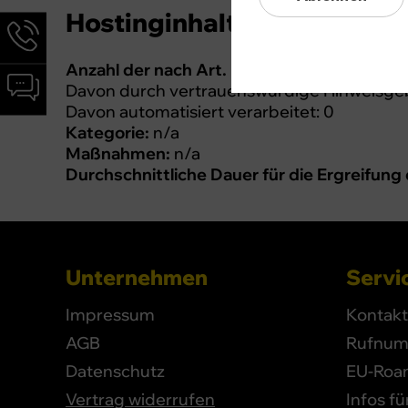
Hostinginhalte
Hotline-
Informationen
Anzahl der nach Art. 16 DSA erhaltenen M
werden
Chat-
Davon durch vertrauenswürdige Hinweisgeb
angezeigt
Informationen
Davon automatisiert verarbeitet: 0
werden
Kategorie:
n/a
angezeigt
Maßnahmen:
n/a
Durchschnittliche Dauer für die Ergreifun
Unternehmen
Servic
Impressum
Kontakt
AGB
Rufnum
Datenschutz
EU-Roa
Vertrag widerrufen
Infos f