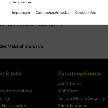
oder ablehnen.
Impressum
Datenschutzhinweise
Cookie-Infos
eldungen:
0
er übermittelte Meldungen: 0
g der Maßnahmen:
n/a
e & Info
Zusatzoptionen
eSIM Tarife
mernmitnahme
MultiCard
ming
Norton Mobile Security
ür Neukunden
Friendsurance