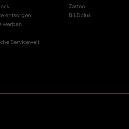
heck
Zattoo
te entsorgen
BILDplus
e werben
iche Servicewelt