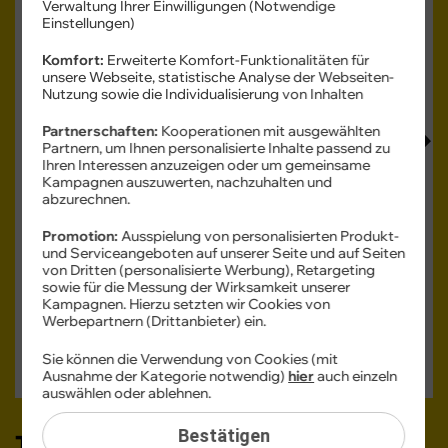
Verwaltung Ihrer Einwilligungen (Notwendige
Einstellungen)
Komfort:
Erweiterte Komfort-Funktionalitäten für
unsere Webseite, statistische Analyse der Webseiten-
Produkt- und Sicherheitsinformationen
Nutzung sowie die Individualisierung von Inhalten
Partnerschaften:
Kooperationen mit ausgewählten
Partnern, um Ihnen personalisierte Inhalte passend zu
Ihren Interessen anzuzeigen oder um gemeinsame
Kampagnen auszuwerten, nachzuhalten und
abzurechnen.
Farbe -
Black
Promotion:
Ausspielung von personalisierten Produkt-
und Serviceangeboten auf unserer Seite und auf Seiten
von Dritten (personalisierte Werbung), Retargeting
Speicher -
256 GB
sowie für die Messung der Wirksamkeit unserer
Kampagnen. Hierzu setzten wir Cookies von
256 GB
Werbepartnern (Drittanbieter) ein.
Verfügbarkeit -
Sofort lieferbar
Sie können die Verwendung von Cookies (mit
Auf Wunsch Handyversicherung ab 3,99 €
Ausnahme der Kategorie notwendig)
hier
auch einzeln
auswählen oder ablehnen.
Bestätigen
Tarif auswählen: