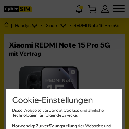
|
Handys
/
Xiaomi
/
REDMI Note 15 Pro 5G
Xiaomi REDMI Note 15 Pro 5G
mit Vertrag
Cookie-Einstellungen
Produktdatenblatt
Diese Webseite verwendet Cookies und ähnliche
Technologien für folgende Zwecke:
10 - 45
W
USB PD
Notwendig:
Zurverfügungstellung der Webseite und