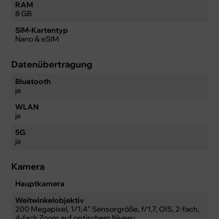
RAM
8 GB
SIM-Kartentyp
Nano & eSIM
Datenübertragung
Bluetooth
ja
WLAN
ja
5G
ja
Kamera
Hauptkamera
Weitwinkelobjektiv
200 Megapixel, 1/1,4" Sensorgröße, f/1,7, OIS, 2-fach,
4-fach Zoom auf optischem Niveau,