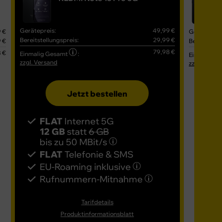
Gerätepreis:
49,99 €
 €
Gerätepreis
Bereitstellungspreis:
29,99 €
 €
Bereitstell
79,98 €
 €
Einmalig Gesamt
:
Einmalig G
zzgl. Versand
zzgl. Versa
Jetzt bestellen
FLAT
Internet 5G
FL
12 GB
statt
6 GB
16
bis zu
50 MBit/s
bis
FLAT
Telefonie & SMS
FL
EU-Roaming inklusive
EU
Rufnummern-​Mitnahme
Ru
Tarifdetails
Produktinformationsblatt