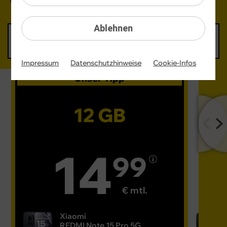
Ablehnen
6 GB
12 GB
16 GB
60 GB
12,99 €
14,99 €
16,99 €
24,99 €
mtl.
mtl.
mtl.
mtl.
Impressum
Datenschutzhinweise
Cookie-Infos
Unser Tipp
12 GB
14
99
€ mtl.
Xiaomi
REDMI Note 15 Pro 5G