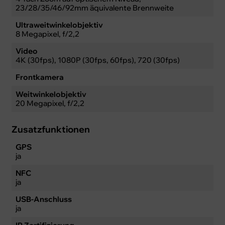
23/28/35/46/92mm äquivalente Brennweite
Ultraweitwinkelobjektiv
8 Megapixel, f/2,2
Video
4K (30fps), 1080P (30fps, 60fps), 720 (30fps)
Frontkamera
Weitwinkelobjektiv
20 Megapixel, f/2,2
Zusatzfunktionen
GPS
ja
NFC
ja
USB-Anschluss
ja