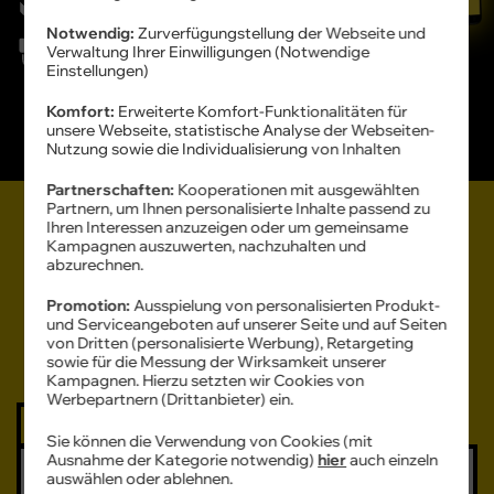
Notwendig:
Zurverfügungstellung der Webseite und
24 Monate
Gewährleistung
Verwaltung Ihrer Einwilligungen (Notwendige
Einstellungen)
Professionell
aufbereitet
Komfort:
Erweiterte Komfort-Funktionalitäten für
unsere Webseite, statistische Analyse der Webseiten-
Geprüfte
Qualität
Nutzung sowie die Individualisierung von Inhalten
Partnerschaften:
Kooperationen mit ausgewählten
Mit Zubehör aus
Partnern, um Ihnen personalisierte Inhalte passend zu
Refurbished Samsung Geräte mit
Ihren Interessen anzuzeigen oder um gemeinsame
ursprünglichem Lieferumfang
Kampagnen auszuwerten, nachzuhalten und
Vertrag
abzurechnen.
Promotion:
Ausspielung von personalisierten Produkt-
und Serviceangeboten auf unserer Seite und auf Seiten
von Dritten (personalisierte Werbung), Retargeting
sowie für die Messung der Wirksamkeit unserer
Alle Filter
Kampagnen. Hierzu setzten wir Cookies von
Werbepartnern (Drittanbieter) ein.
Bis zu 168 € sparen
Sie können die Verwendung von Cookies (mit
Ausnahme der Kategorie notwendig)
hier
auch einzeln
Samsung
auswählen oder ablehnen.