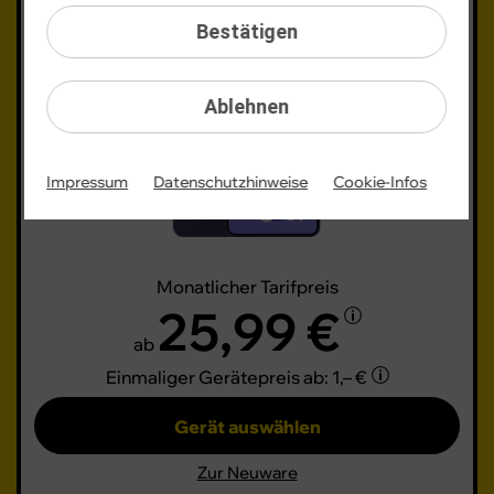
Galaxy S26
(Refurbished)
Bestätigen
Ablehnen
Impressum
Datenschutzhinweise
Cookie-Infos
Monatlicher Tarifpreis
25,99 €
ab
Einmaliger Gerätepreis
ab: 1,– €
Gerät auswählen
Zur Neuware