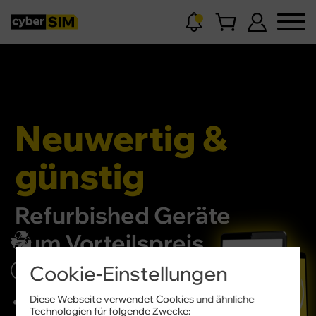
Neuwertig &
günstig
Refurbished Geräte
zum Vorteilspreis
Cookie-Einstellungen
Nachhaltig
& preiswert
Diese Webseite verwendet Cookies und ähnliche
Technologien für folgende Zwecke: