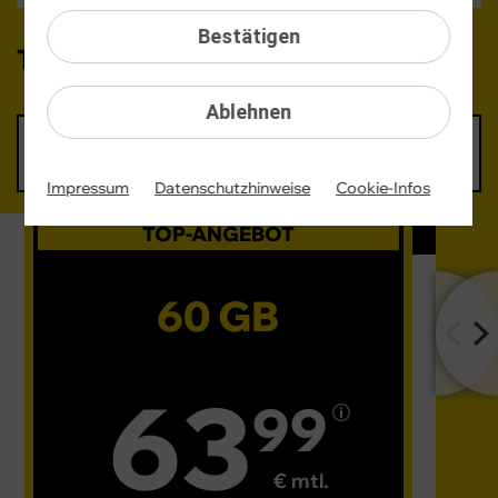
Bestätigen
Tarif auswählen:
Ablehnen
10 GB
30 GB
60 GB
80 GB
55,99 €
58,99 €
63,99 €
71,99 €
mtl.
mtl.
mtl.
mtl.
Impressum
Datenschutzhinweise
Cookie-Infos
TOP-ANGEBOT
60 GB
63
99
€ mtl.