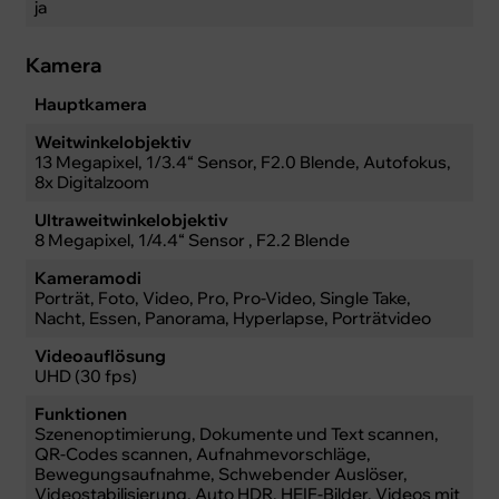
ja
Kamera
Hauptkamera
Weitwinkelobjektiv
13 Megapixel, 1/3.4“ Sensor, F2.0 Blende, Autofokus,
8x Digitalzoom
Ultraweitwinkelobjektiv
8 Megapixel, 1/4.4“ Sensor , F2.2 Blende
Kameramodi
Porträt, Foto, Video, Pro, Pro-Video, Single Take,
Nacht, Essen, Panorama, Hyperlapse, Porträtvideo
Videoauflösung
UHD (30 fps)
Funktionen
Szenenoptimierung, Dokumente und Text scannen,
QR-Codes scannen, Aufnahmevorschläge,
Bewegungsaufnahme, Schwebender Auslöser,
Videostabilisierung, Auto HDR, HEIF-Bilder, Videos mit