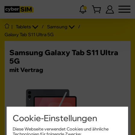
|
Tablets
/
Samsung
/
Galaxy Tab S11 Ultra 5G
Samsung Galaxy Tab S11 Ultra
5G
mit Vertrag
Cookie-Einstellungen
Produktdatenblatt
Diese Webseite verwendet Cookies und ähnliche
Technologien für folgende Zwecke: