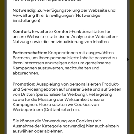
20 - 45
W
USB PD
Notwendig:
Zurverfügungstellung der Webseite und
Verwaltung Ihrer Einwilligungen (Notwendige
Einstellungen)
Komfort:
Erweiterte Komfort-Funktionalitäten für
unsere Webseite, statistische Analyse der Webseiten-
Nutzung sowie die Individualisierung von Inhalten
Produkt- und Sicherheitsinformationen
Partnerschaften:
Kooperationen mit ausgewählten
Partnern, um Ihnen personalisierte Inhalte passend zu
Ihren Interessen anzuzeigen oder um gemeinsame
Kampagnen auszuwerten, nachzuhalten und
abzurechnen.
Farbe -
Gray
Promotion:
Ausspielung von personalisierten Produkt-
und Serviceangeboten auf unserer Seite und auf Seiten
von Dritten (personalisierte Werbung), Retargeting
sowie für die Messung der Wirksamkeit unserer
Speicher -
256 GB
Kampagnen. Hierzu setzten wir Cookies von
256 GB
512 GB
Werbepartnern (Drittanbieter) ein.
Verfügbarkeit -
Sofort lieferbar
Sie können die Verwendung von Cookies (mit
Ausnahme der Kategorie notwendig)
hier
auch einzeln
Auf Wunsch Handyversicherung ab 3,99 €
auswählen oder ablehnen.