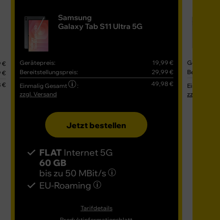
Samsung
Galaxy Tab S11 Ultra 5G
Gerätepreis:
19,99 €
Gerätepreis
 €
Bereitstellungspreis:
29,99 €
Bereitstell
 €
49,98 €
 €
Einmalig Gesamt
:
Einmalig G
zzgl. Versand
zzgl. Versa
Jetzt bestellen
FLAT
Internet 5G
FL
60 GB
80
bis zu
50 MBit/s
bis
EU-Roaming
EU
Tarifdetails
Produktinformationsblatt