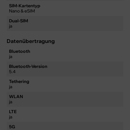
SIM-Kartentyp
Nano & eSIM
Dual-SIM
ja
Datenübertragung
Bluetooth
ja
Bluetooth-Version
5.4
Tethering
ja
WLAN
ja
LTE
ja
5G