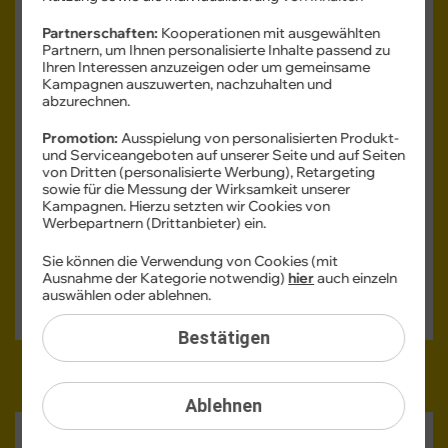
Partnerschaften:
Kooperationen mit ausgewählten
Partnern, um Ihnen personalisierte Inhalte passend zu
Ihren Interessen anzuzeigen oder um gemeinsame
Kampagnen auszuwerten, nachzuhalten und
abzurechnen.
Produktdatenblatt
Promotion:
Ausspielung von personalisierten Produkt-
und Serviceangeboten auf unserer Seite und auf Seiten
Monatlicher Tarifpreis
von Dritten (personalisierte Werbung), Retargeting
69,99 €
sowie für die Messung der Wirksamkeit unserer
Kampagnen. Hierzu setzten wir Cookies von
ab
Werbepartnern (Drittanbieter) ein.
Einmaliger Gerätepreis
ab: 1,– €
Sie können die Verwendung von Cookies (mit
Ausnahme der Kategorie notwendig)
hier
auch einzeln
Gerät auswählen
auswählen oder ablehnen.
Bestätigen
Ablehnen
HONOR