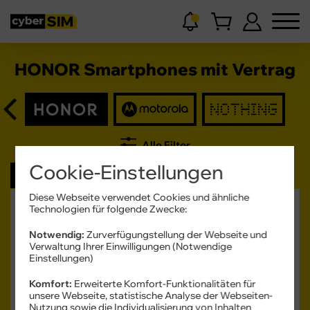
HONOR Smartphones mit Vertrag
Alle Filter
Cookie-Einstellungen
Neu
Diese Webseite verwendet Cookies und ähnliche
HONOR
Technologien für folgende Zwecke:
Magic V6
Notwendig:
Zurverfügungstellung der Webseite und
Verwaltung Ihrer Einwilligungen (Notwendige
Einstellungen)
Komfort:
Erweiterte Komfort-Funktionalitäten für
unsere Webseite, statistische Analyse der Webseiten-
Nutzung sowie die Individualisierung von Inhalten