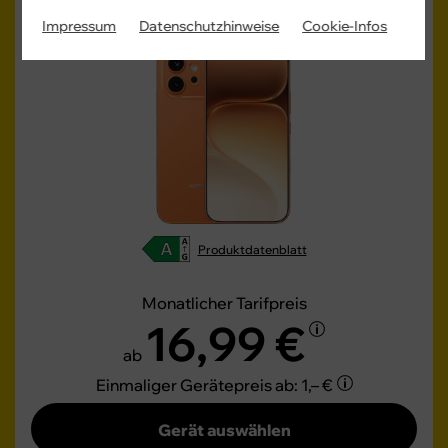
600
Impressum
Datenschutzhinweise
Cookie-Infos
Produktdatenblatt
Monatlicher Tarifpreis
16,99 €
ab
Einmaliger Gerätepreis
ab: 1,– €
Gerät auswählen