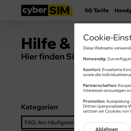
5G Tarife
Hand
Cookie-Eins
Hilfe & Inform
Diese Webseite verwende
Hier finden Sie Wissenswert
Notwendig:
Zurverfügung
Komfort:
Erweiterte Kom
sowie die Individualisier
Partnerschaften:
Kooper
Interessen anzuzeigen 
Promotion:
Ausspielung 
Kategorien
Dritten (personalisierte
setzten wir Cookies von 
FAQ: Am häufigsten gesucht
Ablehnen