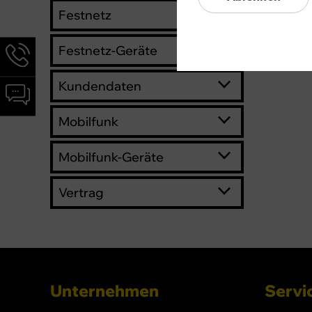
Festnetz
Hotline-
Festnetz-Geräte
Informationen
werden
Kundendaten
Chat-
angezeigt
Informationen
Mobilfunk
werden
angezeigt
Mobilfunk-Geräte
Vertrag
Unternehmen
Servic