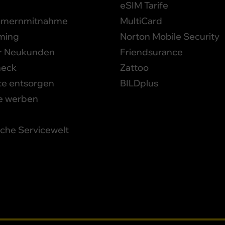
eSIM Tarife
mernmitnahme
MultiCard
ming
Norton Mobile Security
ür Neukunden
Friendsurance
heck
Zattoo
te entsorgen
BILDplus
e werben
iche Servicewelt